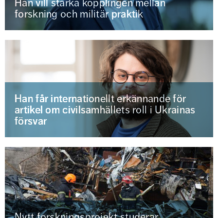
Han vill stärka kopplingen mellan
forskning och militär praktik
Han får internationellt erkännande för
artikel om civilsamhällets roll i Ukrainas
försvar
Nytt forskningsprojekt studerar