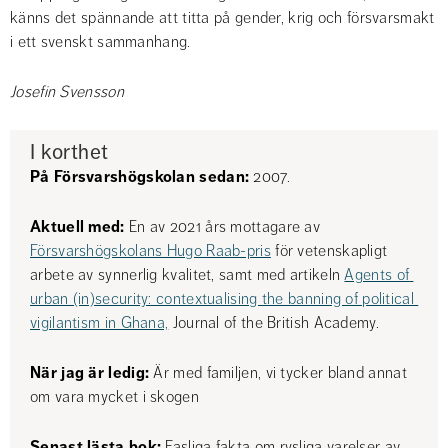
känns det spännande att titta på gender, krig och försvarsmakt 
i ett svenskt sammanhang.
Josefin Svensson
I korthet
På Försvarshögskolan sedan: 
2007.
Aktuell med:
 En av 2021 års mottagare av 
Försvarshögskolans Hugo Raab-pris
 för vetenskapligt 
arbete av synnerlig kvalitet, samt med artikeln 
Agents of 
urban (in)security: contextualising the banning of political 
vigilantism in Ghana,
 Journal of the British Academy.
När jag är ledig:
 Är med familjen, vi tycker bland annat 
om vara mycket i skogen
Senast lästa bok:
 Fasliga fakta om rysliga varelser av 