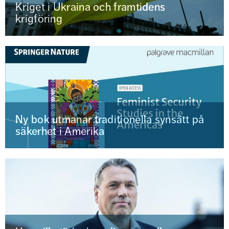
Kriget i Ukraina och framtidens
krigföring
Ny bok utmanar traditionella synsätt på
säkerhet i Amerika