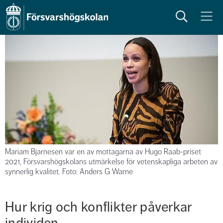
Sök
Meny
Mariam Bjarnesen var en av mottagarna av Hugo Raab-priset
2021, Försvarshögskolans utmärkelse för vetenskapliga arbeten av
synnerlig kvalitet. Foto: Anders G Warne
Hur krig och konflikter påverkar 
individen