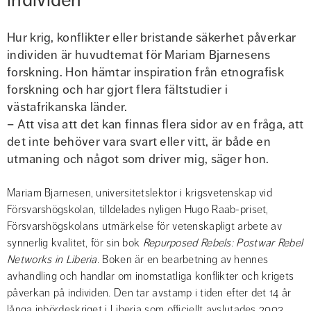
Hur krig, konflikter eller bristande säkerhet påverkar 
individen är huvudtemat för Mariam Bjarnesens 
forskning. Hon hämtar inspiration från etnografisk 
forskning och har gjort flera fältstudier i 
västafrikanska länder.
– Att visa att det kan finnas flera sidor av en fråga, att 
det inte behöver vara svart eller vitt, är både en 
utmaning och något som driver mig, säger hon.
Mariam Bjarnesen, universitetslektor i krigsvetenskap vid 
Försvarshögskolan, tilldelades nyligen Hugo Raab-priset, 
Försvarshögskolans utmärkelse för vetenskapligt arbete av 
synnerlig kvalitet, för sin bok 
Repurposed Rebels: Postwar Rebel 
Networks in Liberia. 
Boken är en bearbetning av hennes 
avhandling och handlar om inomstatliga konflikter och krigets 
påverkan på individen. Den tar avstamp i tiden efter det 14 år 
långa inbördeskriget i Liberia som officiellt avslutades 2003, 