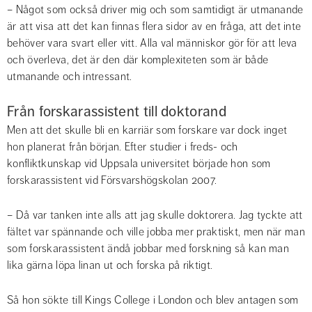
– Något som också driver mig och som samtidigt är utmanande 
är att visa att det kan finnas flera sidor av en fråga, att det inte 
behöver vara svart eller vitt. Alla val människor gör för att leva 
och överleva, det är den där komplexiteten som är både 
utmanande och intressant.
Från forskarassistent till doktorand
Men att det skulle bli en karriär som forskare var dock inget 
hon planerat från början. Efter studier i freds- och 
konfliktkunskap vid Uppsala universitet började hon som 
forskarassistent vid Försvarshögskolan 2007.
– Då var tanken inte alls att jag skulle doktorera. Jag tyckte att 
fältet var spännande och ville jobba mer praktiskt, men när man 
som forskarassistent ändå jobbar med forskning så kan man 
lika gärna löpa linan ut och forska på riktigt.
Så hon sökte till Kings College i London och blev antagen som 