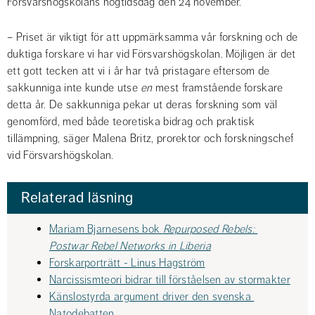
Försvarshögskolans högtidsdag den 24 november.
– Priset är viktigt för att uppmärksamma vår forskning och de 
duktiga forskare vi har vid Försvarshögskolan. Möjligen är det 
ett gott tecken att vi i år har två pristagare eftersom de 
sakkunniga inte kunde utse 
en
 mest framstående forskare 
detta år. De sakkunniga pekar ut deras forskning som väl 
genomförd, med både teoretiska bidrag och praktisk 
tillämpning, säger Malena Britz, prorektor och forskningschef 
vid Försvarshögskolan.
Relaterad läsning
Mariam Bjarnesens bok 
Repurposed Rebels: 
Postwar Rebel Networks in Liberia
Forskarporträtt - Linus Hagström
Narcissismteori bidrar till förståelsen av stormakter
Känslostyrda argument driver den svenska 
Natodebatten