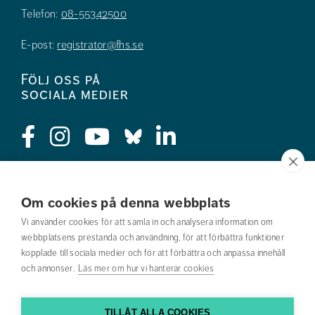
Telefon:
08-55342500
E-post:
registrator@fhs.se
Följ oss på
sociala medier
Press
Om cookies på denna webbplats
Jobba hos oss
Vi använder cookies för att samla in och analysera information om
webbplatsens prestanda och användning, för att förbättra funktioner
Nyhetsbrev
kopplade till sociala medier och för att förbättra och anpassa innehåll
och annonser.
Läs mer om hur vi hanterar cookies
Om webbplatsen
Kontakta oss
TILLÅT ALLA COOKIES