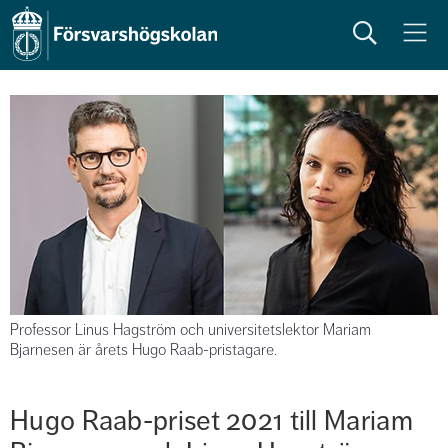
Sök
Meny
Professor Linus Hagström och universitetslektor Mariam
Bjarnesen är årets Hugo Raab-pristagare.
Hugo Raab-priset 2021 till Mariam 