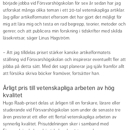
började jobba vid Försvarshögskolan för sex år sedan har jag 
utforskat många olika teman i ett 20-tal vetenskapliga artiklar. 
Jag gillar artikelformatet eftersom det har gjort det möjligt för 
mig att lära mig och testa en rad begrepp, teorier, metoder och 
genrer, och att publicera min forskning i tidskrifter med skilda 
läsekretsar, säger Linus Hagström.
– Att jag tilldelas priset stärker kanske artikelformatets 
ställning vid Försvarshögskolan och inspirerar eventuellt fler att 
jobba på detta sätt. Med det sagt planerar jag själv framför allt 
att försöka skriva böcker framöver, fortsätter han.
Årligt pris till vetenskapliga arbeten av hög 
kvalitet
Hugo Raab-priset delas ut årligen till en forskare, lärare eller 
studerande vid Försvarshögskolan som under de senaste tre 
åren presterat ett eller ett flertal vetenskapliga arbeten av 
synnerlig kvalitet. Prisutdelningen sker i samband med 