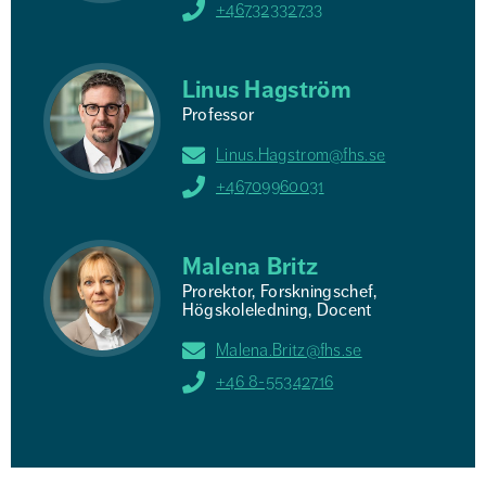
+46732332733
Linus Hagström
Professor
Linus.Hagstrom@fhs.se
+46709960031
Malena Britz
Prorektor, Forskningschef,
Högskoleledning, Docent
Malena.Britz@fhs.se
+46 8-55342716