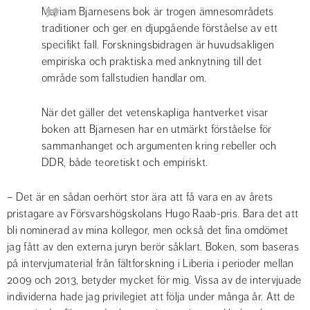
Mariam Bjarnesens bok är trogen ämnesområdets 
traditioner och ger en djupgående förståelse av ett 
specifikt fall. Forskningsbidragen är huvudsakligen 
empiriska och praktiska med anknytning till det 
område som fallstudien handlar om.
När det gäller det vetenskapliga hantverket visar 
boken att Bjarnesen har en utmärkt förståelse för 
sammanhanget och argumenten kring rebeller och 
DDR, både teoretiskt och empiriskt.
– Det är en sådan oerhört stor ära att få vara en av årets 
pristagare av Försvarshögskolans Hugo Raab-pris. Bara det att 
bli nominerad av mina kollegor, men också det fina omdömet 
jag fått av den externa juryn berör såklart. Boken, som baseras 
på intervjumaterial från fältforskning i Liberia i perioder mellan 
2009 och 2013, betyder mycket för mig. Vissa av de intervjuade 
individerna hade jag privilegiet att följa under många år. Att de 