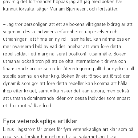
gav mig det förtroendet hoppas jag att jag med boken har 
kunnat förvalta, säger Mariam Bjarnesen, och fortsätter:
– Jag tror personligen att ett av bokens viktigaste bidrag är att 
vi genom dessa individers erfarenheter, upplevelser och 
utmaningar i att finna en ny roll i samhället, kan närma oss en 
mer nyanserad bild av vad det innebär att vara före detta 
rebellsoldat i ett marginaliserat postkonfliktsamhälle. Boken 
utmanar också tron på att de ofta internationellt drivna och 
finansierade processerna för återintegrering alltid är nyckeln till 
stabila samhällen efter krig. Boken är ett försök att förstå den 
dynamik som gör att före detta rebeller kan komma att hålla 
ihop efter kriget, samt vilka risker det kan utgöra, men också 
att utmana dominerande idéer om dessa individer som enbart 
ett hot mot hållbar fred.
Fyra vetenskapliga artiklar
Linus Hagström får priset för fyra vetenskapliga artiklar som på 
olika vis utforskar hur och med vilka säkerhetspolitiska 