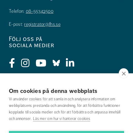
Telefon:
08-55342500
E-post:
registrator@fhs.se
Följ oss på
sociala medier
Press
Om cookies på denna webbplats
Jobba hos oss
Vi använder cookies för att samla in och analysera information om
webbplatsens prestanda och användning, för att förbättra funktioner
Nyhetsbrev
kopplade till sociala medier och för att förbättra och anpassa innehåll
och annonser.
Läs mer om hur vi hanterar cookies
Om webbplatsen