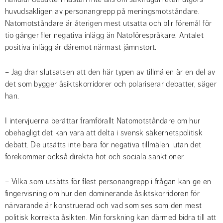
huvudsakligen av personangrepp på meningsmotståndare. 
Natomotståndare är återigen mest utsatta och blir föremål för 
tio gånger fler negativa inlägg än Natoförespråkare. Antalet 
positiva inlägg är däremot närmast jämnstort.
– Jag drar slutsatsen att den här typen av tillmälen är en del av 
det som bygger åsiktskorridorer och polariserar debatter, säger 
han.
I intervjuerna berättar framförallt Natomotståndare om hur 
obehagligt det kan vara att delta i svensk säkerhetspolitisk 
debatt. De utsätts inte bara för negativa tillmälen, utan det 
förekommer också direkta hot och sociala sanktioner.
– Vilka som utsätts för flest personangrepp i frågan kan ge en 
fingervisning om hur den dominerande åsiktskorridoren för 
närvarande är konstruerad och vad som ses som den mest 
politisk korrekta åsikten. Min forskning kan därmed bidra till att 