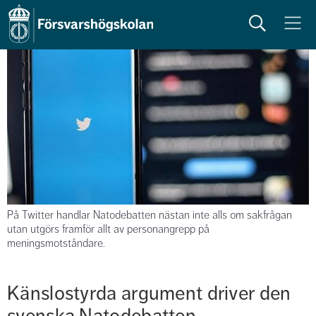
Sök
Meny
På Twitter handlar Natodebatten nästan inte alls om sakfrågan
utan utgörs framför allt av personangrepp på
meningsmotståndare.
Känslostyrda argument driver den 
svenska Natodebatten