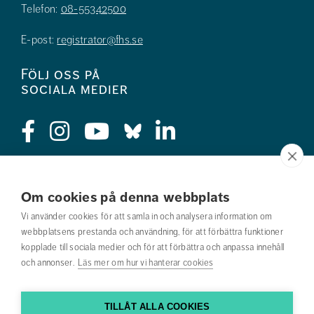
Telefon:
08-55342500
E-post:
registrator@fhs.se
Följ oss på
sociala medier
Press
Om cookies på denna webbplats
Jobba hos oss
Vi använder cookies för att samla in och analysera information om
webbplatsens prestanda och användning, för att förbättra funktioner
Nyhetsbrev
kopplade till sociala medier och för att förbättra och anpassa innehåll
och annonser.
Läs mer om hur vi hanterar cookies
Om webbplatsen
Kontakta oss
TILLÅT ALLA COOKIES