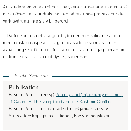
Att studera en katastrof och analysera hur det är att komma så 
nära döden har stundtals varit en påfrestande process där det 
varit svårt att inte själv bli berörd.
– Därför kändes det viktigt att lyfta den mer solidariska och 
medmänskliga aspekten. Jag hoppas att de som läser min 
avhandling ska få hopp inför framtiden, även om jag skriver om 
en konflikt som är väldigt dyster, säger han.
Josefin Svensson
Publikation
Rasmus Andrén (2024): 
Anxiety and (In)Security in Times 
of Calamity: The 2014 flood and the Kashmir Conflict
.
Rasmus Andrén disputerade den 26 januari 2024 vid 
Statsvetenskapliga institutionen, Försvarshögskolan.