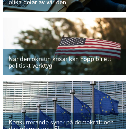
olika delar av världen
När demokratin krisar kan hopp bli ett
politiskt verktyg
Konkurrerande syner på demokrati och
desinformation i EU