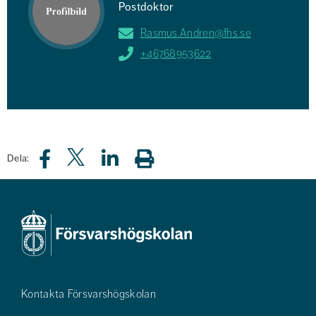
Postdoktor
Rasmus.Andren@fhs.se
+46768953622
Dela:
Kontakta Försvarshögskolan