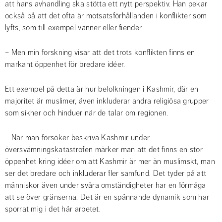
att hans avhandling ska stötta ett nytt perspektiv. Han pekar 
också på att det ofta är motsatsförhållanden i konflikter som 
lyfts, som till exempel vänner eller fiender.
– Men min forskning visar att det trots konflikten finns en 
markant öppenhet för bredare idéer.
Ett exempel på detta är hur befolkningen i Kashmir, där en 
majoritet är muslimer, även inkluderar andra religiösa grupper 
som sikher och hinduer när de talar om regionen.
– När man försöker beskriva Kashmir under 
översvämningskatastrofen märker man att det finns en stor 
öppenhet kring idéer om att Kashmir är mer än muslimskt, man 
ser det bredare och inkluderar fler samfund. Det tyder på att 
människor även under svåra omständigheter har en förmåga 
att se över gränserna. Det är en spännande dynamik som har 
sporrat mig i det här arbetet.