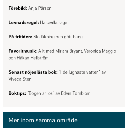
Förebild: 
Anja Pärson
Levnadsregel:
 Ha civilkurage
På fritiden:
 Skidåkning och gött häng
Favoritmusik
: Allt med Miriam Bryant, Veronica Maggio 
och Håkan Hellström
Senast nöjeslästa bok:
 ”I de lugnaste vatten” av 
Viveca Sten
Boktips:
 ”Bögen är lös” av Edvin Törnblom
Mer inom samma område