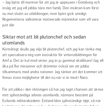
– Jag bytte till marinen för att jag är uppvuxen i Göteborg och 
insåg att jag vill jobba nära min familj. Den insikten kom först 
nu mot slutet av utbildningen, men bytet gick smidigt. 
Regementena välkomnar motiverade människor som vill vara 
just där.
Siktar mot att bli plutonchef och sedan 
utomlands
Kortsiktigt skulle jag vilja bli plutonchef, och jag kan tänka mig 
att specialisera mig som instruktör för vinterutbildningen för 
Amf 4. Det är kul med vinter, jag är ju gammal skidåkare! Jag vill 
åka på fler missioner och drömmer också om att jobba 
tillsammans med andra nationer. Jag tänker att det kommer att 
finnas stora möjligheter till det nu när vi är med i Nato.
För att jobba i den riktningen så har jag tagit chansen att skriva 
mitt självständiga arbete utomlands, närmare bestämt på 
Estlands militärakademi. Estland blev självständigt 1991, så när 