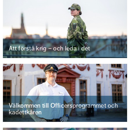
Att förstå krig – och leda i det
Välkommen till Officersprogrammet och
kadettkåren