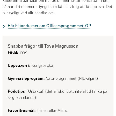
kadetterna där talar om hur de brinner för sin fortsatta frihet, 
så har det en enorm tyngd som känns viktig att få uppleva. Det 
blir tydligt vad allt handlar om.
Här hittar du mer om Officersprogrammet, OP
Snabba frågor till Tova Magnusson
Född:
 1999
Uppvuxen i:
 Kungsbacka
Gymnasieprogram:
 Naturprogrammet (NIU-alpint)
Poddtips
: ”Ursäkta!” (det är skönt att inte alltid tänka på 
krig och elände)
Favoritresmål:
 Fjällen eller Mallis