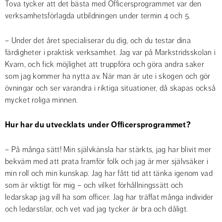
Tova tycker att det bästa med Officersprogrammet var den 
verksamhetsförlagda utbildningen under termin 4 och 5.
– Under det året specialiserar du dig, och du testar dina 
färdigheter i praktisk verksamhet. Jag var på Markstridsskolan i 
Kvarn, och fick möjlighet att truppföra och göra andra saker 
som jag kommer ha nytta av. När man är ute i skogen och gör 
övningar och ser varandra i riktiga situationer, då skapas också 
mycket roliga minnen.
Hur har du utvecklats under Officersprogrammet?
– På många sätt! Min självkänsla har stärkts, jag har blivit mer 
bekväm med att prata framför folk och jag är mer självsäker i 
min roll och min kunskap. Jag har fått tid att tänka igenom vad 
som är viktigt för mig – och vilket förhållningssätt och 
ledarskap jag vill ha som officer. Jag har träffat många individer 
och ledarstilar, och vet vad jag tycker är bra och dåligt.