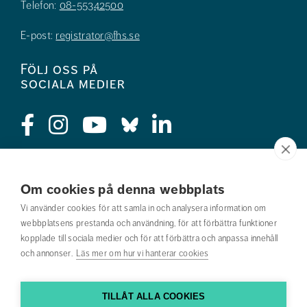
Telefon:
08-55342500
E-post:
registrator@fhs.se
Följ oss på
sociala medier
Press
Om cookies på denna webbplats
Jobba hos oss
Vi använder cookies för att samla in och analysera information om
webbplatsens prestanda och användning, för att förbättra funktioner
Nyhetsbrev
kopplade till sociala medier och för att förbättra och anpassa innehåll
och annonser.
Läs mer om hur vi hanterar cookies
Om webbplatsen
Kontakta oss
TILLÅT ALLA COOKIES