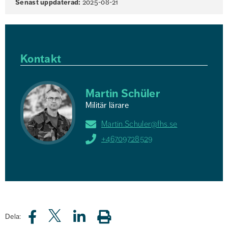
Senast uppdaterad:
2025-08-21
Kontakt
Martin Schüler
Militär lärare
Martin.Schuler@fhs.se
+46709728529
Dela: