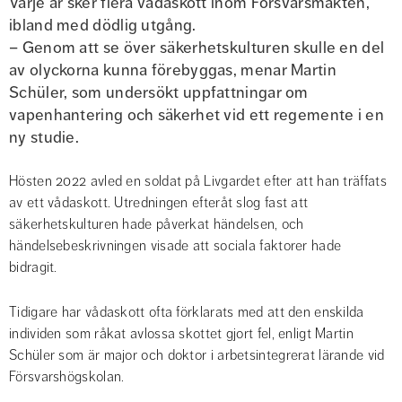
Varje år sker flera vådaskott inom Försvarsmakten, 
ibland med dödlig utgång.
– Genom att se över säkerhetskulturen skulle en del 
av olyckorna kunna förebyggas, menar Martin 
Schüler, som undersökt uppfattningar om 
vapenhantering och säkerhet vid ett regemente i en 
ny studie.
Hösten 2022 avled en soldat på Livgardet efter att han träffats 
av ett vådaskott. Utredningen efteråt slog fast att 
säkerhetskulturen hade påverkat händelsen, och 
händelsebeskrivningen visade att sociala faktorer hade 
bidragit.
Tidigare har vådaskott ofta förklarats med att den enskilda 
individen som råkat avlossa skottet gjort fel, enligt Martin 
Schüler som är major och doktor i arbetsintegrerat lärande vid 
Försvarshögskolan.