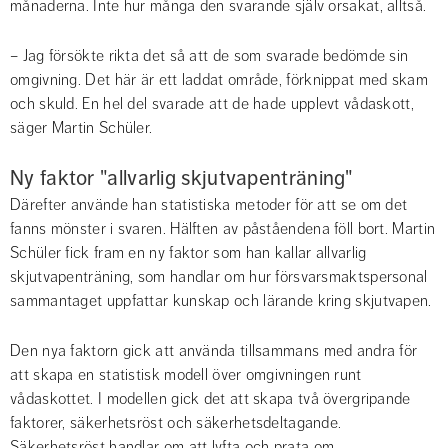
månaderna. Inte hur många den svarande själv orsakat, alltså.
– Jag försökte rikta det så att de som svarade bedömde sin 
omgivning. Det här är ett laddat område, förknippat med skam 
och skuld. En hel del svarade att de hade upplevt vådaskott, 
säger Martin Schüler.
Ny faktor "allvarlig skjutvapenträning"
Därefter använde han statistiska metoder för att se om det 
fanns mönster i svaren. Hälften av påståendena föll bort. Martin 
Schüler fick fram en ny faktor som han kallar allvarlig 
skjutvapenträning, som handlar om hur försvarsmaktspersonal 
sammantaget uppfattar kunskap och lärande kring skjutvapen.
Den nya faktorn gick att använda tillsammans med andra för 
att skapa en statistisk modell över omgivningen runt 
vådaskottet. I modellen gick det att skapa två övergripande 
faktorer, säkerhetsröst och säkerhetsdeltagande. 
Säkerhetsröst handlar om att lyfta och prata om 