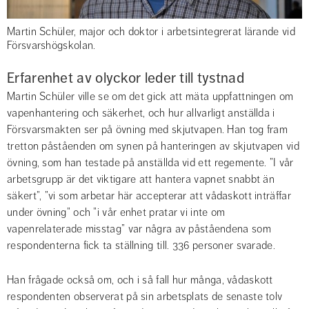
Martin Schüler, major och doktor i arbetsintegrerat lärande vid
Försvarshögskolan.
Erfarenhet av olyckor leder till tystnad
Martin Schüler ville se om det gick att mäta uppfattningen om 
vapenhantering och säkerhet, och hur allvarligt anställda i 
Försvarsmakten ser på övning med skjutvapen. Han tog fram 
tretton påståenden om synen på hanteringen av skjutvapen vid 
övning, som han testade på anställda vid ett regemente. ”I vår 
arbetsgrupp är det viktigare att hantera vapnet snabbt än 
säkert”, ”vi som arbetar här accepterar att vådaskott inträffar 
under övning” och ”i vår enhet pratar vi inte om 
vapenrelaterade misstag” var några av påståendena som 
respondenterna fick ta ställning till. 336 personer svarade.
Han frågade också om, och i så fall hur många, vådaskott 
respondenten observerat på sin arbetsplats de senaste tolv 