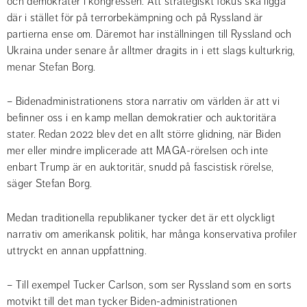
och demokrater i kongressen. Att strategiskt fokus ska ligga 
där i stället för på terrorbekämpning och på Ryssland är 
partierna ense om. Däremot har inställningen till Ryssland och 
Ukraina under senare år alltmer dragits in i ett slags kulturkrig, 
menar Stefan Borg.
– Bidenadministrationens stora narrativ om världen är att vi 
befinner oss i en kamp mellan demokratier och auktoritära 
stater. Redan 2022 blev det en allt större glidning, när Biden 
mer eller mindre implicerade att MAGA-rörelsen och inte 
enbart Trump är en auktoritär, snudd på fascistisk rörelse, 
säger Stefan Borg.
Medan traditionella republikaner tycker det är ett olyckligt 
narrativ om amerikansk politik, har många konservativa profiler 
uttryckt en annan uppfattning.
– Till exempel Tucker Carlson, som ser Ryssland som en sorts 
motvikt till det man tycker Biden-administrationen 