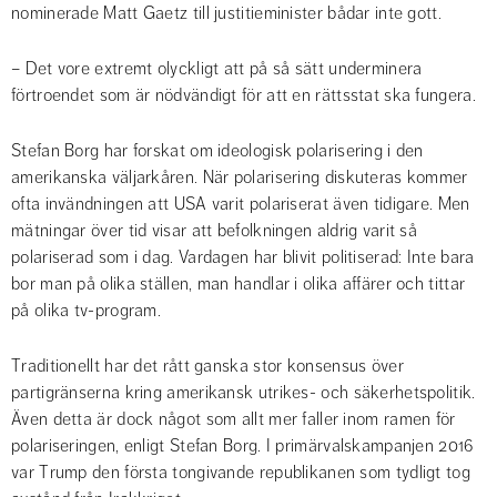
nominerade Matt Gaetz till justitieminister bådar inte gott.
– Det vore extremt olyckligt att på så sätt underminera 
förtroendet som är nödvändigt för att en rättsstat ska fungera.
Stefan Borg har forskat om ideologisk polarisering i den 
amerikanska väljarkåren. När polarisering diskuteras kommer 
ofta invändningen att USA varit polariserat även tidigare. Men 
mätningar över tid visar att befolkningen aldrig varit så 
polariserad som i dag. Vardagen har blivit politiserad: Inte bara 
bor man på olika ställen, man handlar i olika affärer och tittar 
på olika tv-program.
Traditionellt har det rått ganska stor konsensus över 
partigränserna kring amerikansk utrikes- och säkerhetspolitik. 
Även detta är dock något som allt mer faller inom ramen för 
polariseringen, enligt Stefan Borg. I primärvalskampanjen 2016 
var Trump den första tongivande republikanen som tydligt tog 