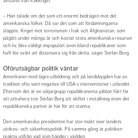
avstånd från Irakkriget.
– Han talade om det som ett enormt bedrägeri mot det 
amerikanska folket. Då var det som att fördämningarna 
släppte. Kriget mot terrorismen i Irak och Afghanistan, som 
pågått under många år och kostat stora amerikanska resurser 
och liv, blev väldigt impopulärt även bland republikaner som 
haft lite svårt att distansera sig från detta, säger Stefan Borg.
Oförutsägbar politik väntar
Amerikaner med lägre utbildning och på landsbygden har av 
tradition ofta varit negativa till USA:s interventioner i utlandet. 
Eftersom det är en väljargrupp republikanerna jobbat hårt för 
att attrahera tror Stefan Borg att skiftet i inställning inom det 
republikanska partiet är här för att stanna.
Den amerikanska presidenten har stor makt över landets 
utrikes- och säkerhetspolitik. På samma gång är politiken 
reaktiv utifrån vad som händer i världen.