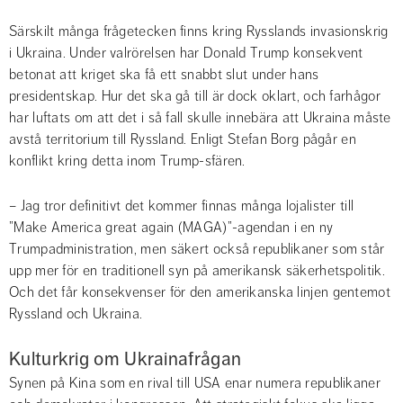
Särskilt många frågetecken finns kring Rysslands invasionskrig 
i Ukraina. Under valrörelsen har Donald Trump konsekvent 
betonat att kriget ska få ett snabbt slut under hans 
presidentskap. Hur det ska gå till är dock oklart, och farhågor 
har luftats om att det i så fall skulle innebära att Ukraina måste 
avstå territorium till Ryssland. Enligt Stefan Borg pågår en 
konflikt kring detta inom Trump-sfären.
– Jag tror definitivt det kommer finnas många lojalister till 
”Make America great again (MAGA)”-agendan i en ny 
Trumpadministration, men säkert också republikaner som står 
upp mer för en traditionell syn på amerikansk säkerhetspolitik. 
Och det får konsekvenser för den amerikanska linjen gentemot 
Ryssland och Ukraina.
Kulturkrig om Ukrainafrågan
Synen på Kina som en rival till USA enar numera republikaner 