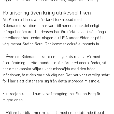
regeringsmakten att fortsätta ha det, säger Stefan Borg.
Polarisering även kring utrikespolitiken
Att Kamala Harris är så starkt förknippad med 
Bidenadministrationen har varit till hennes nackdel enligt 
många bedömare. Tendensen har förstärkts av att så många 
amerikaner har uppfattningen att USA under Biden är på fel 
väg, menar Stefan Borg. Där kommer också ekonomin in.
– Även om Bidenadministrationen lyckats relativt väl med 
återhämtningen efter pandemin jämfört med andra länder, så 
har amerikanska väljare varit missnöjda med den höga 
inflationen, fast den varit på väg ner. Det har varit otroligt svårt 
för Harris att distansera sig från detta utbredda missnöje.
Ett tredje skäl till Trumps valframgång tror Stefan Borg är 
migrationen.
– Väljare har blivit mer missnöjda med en omfattande illegal 