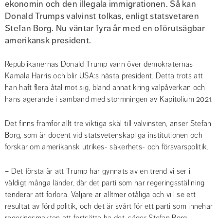
ekonomin och den illegala immigrationen. Så kan 
Donald Trumps valvinst tolkas, enligt statsvetaren 
Stefan Borg. Nu väntar fyra år med en oförutsägbar 
amerikansk president.
Republikanernas Donald Trump vann över demokraternas 
Kamala Harris och blir USA:s nästa president. Detta trots att 
han haft flera åtal mot sig, bland annat kring valpåverkan och 
hans agerande i samband med stormningen av Kapitolium 2021.
Det finns framför allt tre viktiga skäl till valvinsten, anser Stefan 
Borg, som är docent vid statsvetenskapliga institutionen och 
forskar om amerikansk utrikes- säkerhets- och försvarspolitik.
– Det första är att Trump har gynnats av en trend vi ser i 
väldigt många länder, där det parti som har regeringsställning 
tenderar att förlora. Väljare är alltmer otåliga och vill se ett 
resultat av förd politik, och det är svårt för ett parti som innehar 