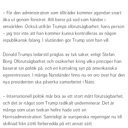
– För den administration som tillträder kommer agendan snart 
åka ut genom fönstret. Allt beror på vad som händer i 
omvärlden. Också utifrån Trumps oförutsägbarhet, hans person 
– jag tror inte att han kommer kunna kontrolleras av någon 
republikansk falang. I slutänden gör Trump som han vill.
Donald Trumps ledarstil präglas av två saker, enligt Stefan 
Borg: Oförutsägbarhet och osäkerhet kring vilka principer han 
baserar sin politik på, och en kortsiktig syn på amerikanska 
egenintressen. I många Natoländer finns nu en oro över hur den 
nya presidenten ska påverka samarbetet i Nato.
– Internationell politik mår bra av ett stort mått förutsägbarhet, 
och det är något som Trump radikalt underminerar. Det är 
många som utan tvekan hellre hade sett en 
Harrisadministration. Samtidigt är europeiska regeringar nu till 
skillnad från 2016 förberedda på ett annat sätt.