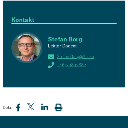
Kontakt
Stefan Borg
Lektor Docent
Stefan.Borg@fhs.se
+46723832882
Dela: