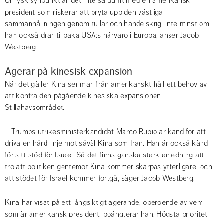
Ur rysk synpunkt är det inte så dumt med en amerikansk 
president som riskerar att bryta upp den västliga 
sammanhållningen genom tullar och handelskrig, inte minst om 
han också drar tillbaka USA:s närvaro i Europa, anser Jacob 
Westberg.
Agerar på kinesisk expansion
När det gäller Kina ser man från amerikanskt håll ett behov av 
att kontra den pågående kinesiska expansionen i 
Stillahavsområdet.
– Trumps utrikesministerkandidat Marco Rubio är känd för att 
driva en hård linje mot såväl Kina som Iran. Han är också känd 
för sitt stöd för Israel. Så det finns ganska stark anledning att 
tro att politiken gentemot Kina kommer skärpas ytterligare, och 
att stödet för Israel kommer fortgå, säger Jacob Westberg.
Kina har visat på ett långsiktigt agerande, oberoende av vem 
som är amerikansk president, poängterar han. Högsta prioritet 