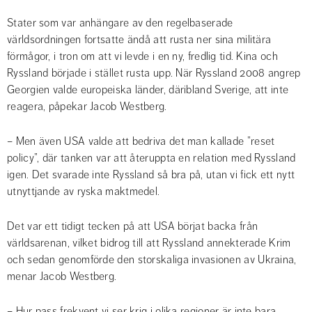
Stater som var anhängare av den regelbaserade 
världsordningen fortsatte ändå att rusta ner sina militära 
förmågor, i tron om att vi levde i en ny, fredlig tid. Kina och 
Ryssland började i stället rusta upp. När Ryssland 2008 angrep 
Georgien valde europeiska länder, däribland Sverige, att inte 
reagera, påpekar Jacob Westberg.
– Men även USA valde att bedriva det man kallade ”reset 
policy”, där tanken var att återuppta en relation med Ryssland 
igen. Det svarade inte Ryssland så bra på, utan vi fick ett nytt 
utnyttjande av ryska maktmedel.
Det var ett tidigt tecken på att USA börjat backa från 
världsarenan, vilket bidrog till att Ryssland annekterade Krim 
och sedan genomförde den storskaliga invasionen av Ukraina, 
menar Jacob Westberg.
– Hur pass frekvent vi ser krig i olika regioner är inte bara 