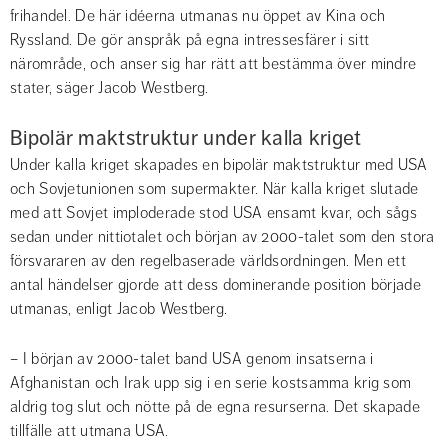
frihandel. De här idéerna utmanas nu öppet av Kina och 
Ryssland. De gör anspråk på egna intressesfärer i sitt 
närområde, och anser sig har rätt att bestämma över mindre 
stater, säger Jacob Westberg.
Bipolär maktstruktur under kalla kriget
Under kalla kriget skapades en bipolär maktstruktur med USA 
och Sovjetunionen som supermakter. När kalla kriget slutade 
med att Sovjet imploderade stod USA ensamt kvar, och sågs 
sedan under nittiotalet och början av 2000-talet som den stora 
försvararen av den regelbaserade världsordningen. Men ett 
antal händelser gjorde att dess dominerande position började 
utmanas, enligt Jacob Westberg.
– I början av 2000-talet band USA genom insatserna i 
Afghanistan och Irak upp sig i en serie kostsamma krig som 
aldrig tog slut och nötte på de egna resurserna. Det skapade 
tillfälle att utmana USA.