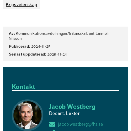
Krigsvetenskap
Sidinformation
Av:
Kommunikationsavdelningen/frilansskribent Emmeli
Nilsson
Publicerad:
2024-11-25
Senast uppdaterad:
2025-11-24
Kontakt
Jacob Westberg
Docent, Lektor
jacob.westberg@fhs.se