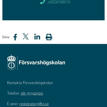
+46729748531
Dela:
Kontakta Försvarshögskolan
Telefon:
08-55342500
E-post:
registrator@fhs.se