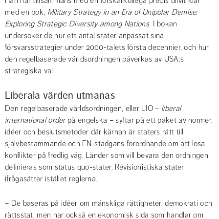
Han har tillsammans med en forskarkollega precis blivit klar 
med en bok, 
Military Strategy in an Era of Unipolar Demise: 
Exploring Strategic Diversity among Nations
. I boken 
undersöker de hur ett antal stater anpassat sina 
försvarsstrategier under 2000-talets första decennier, och hur 
den regelbaserade världsordningen påverkas av USA:s 
strategiska val.
Liberala värden utmanas
Den regelbaserade världsordningen, eller LIO – 
liberal 
international order
 på engelska – syftar på ett paket av normer, 
idéer och beslutsmetoder där kärnan är staters rätt till 
självbestämmande och FN-stadgans förordnande om att lösa 
konflikter på fredlig väg. Länder som vill bevara den ordningen 
definieras som status quo-stater. Revisionistiska stater 
ifrågasätter istället reglerna.
– De baseras på idéer om mänskliga rättigheter, demokrati och 
rättsstat, men har också en ekonomisk sida som handlar om 