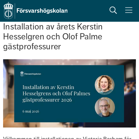
Sök
Meny
Installation av årets Kerstin 
Hesselgren och Olof Palme 
gästprofessurer
Välkommen till installationen av Victoria Basham för 