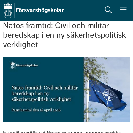
Sök
Meny
Natos framtid: Civil och militär 
beredskap i en ny säkerhetspolitisk 
verklighet
Hur säkerställer vi Natos relevans i dagens snabbt 