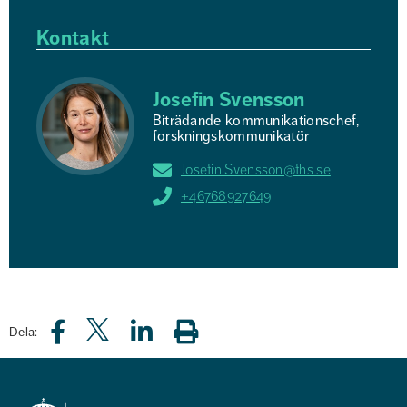
Kontakt
Josefin Svensson
Biträdande kommunikationschef,
forskningskommunikatör
Josefin.Svensson@fhs.se
+46768927649
Dela: