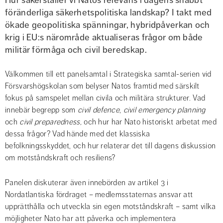
föränderliga säkerhetspolitiska landskap? I takt med 
ökade geopolitiska spänningar, hybridpåverkan och 
krig i EU:s närområde aktualiseras frågor om både 
militär förmåga och civil beredskap.
Välkommen till ett panelsamtal i Strategiska samtal-serien vid 
Försvarshögskolan som belyser Natos framtid med särskilt 
fokus på samspelet mellan civila och militära strukturer. Vad 
innebär begrepp som 
civil defence
, 
civil emergency planning
och 
civil preparedness, 
och hur har Nato historiskt arbetat med 
dessa frågor? Vad hände med det klassiska 
befolkningsskyddet, och hur relaterar det till dagens diskussion 
om motståndskraft och resiliens?
Panelen diskuterar även innebörden av artikel 3 i 
Nordatlantiska fördraget – medlemsstaternas ansvar att 
upprätthålla och utveckla sin egen motståndskraft – samt vilka 
möjligheter Nato har att påverka och implementera 