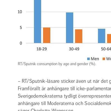
RT/Sputnik consumption by age and gender (%).
– RT/Sputnik-läsare sticker även ut när det gäll
Framförallt är anhängare till icke-parlamentar
Sverigedemokraterna tydligt överrepresente
anhängare till Moderaterna och Socialdemok
säger Charlotte Wagnsson.