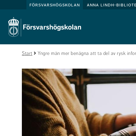
försvarshögskolan
anna lindh-bibliot
Start
Yngre män mer benägna att ta del av rysk inf