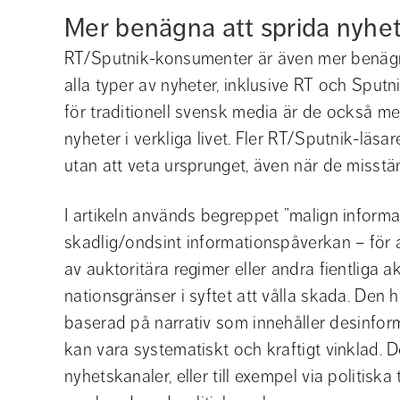
Mer benägna att sprida nyhe
RT/Sputnik-konsumenter är även mer benägn
alla typer av nyheter, inklusive RT och Sputn
för traditionell svensk media är de också mer
nyheter i verkliga livet. Fler RT/Sputnik-läsar
utan att veta ursprunget, även när de misstänk
I artikeln används begreppet ”malign informati
skadlig/ondsint informationspåverkan – för 
av auktoritära regimer eller andra fientliga 
nationsgränser i syftet att vålla skada. Den h
baserad på narrativ som innehåller desinformat
kan vara systematiskt och kraftigt vinklad. D
nyhetskanaler, eller till exempel via politiska 