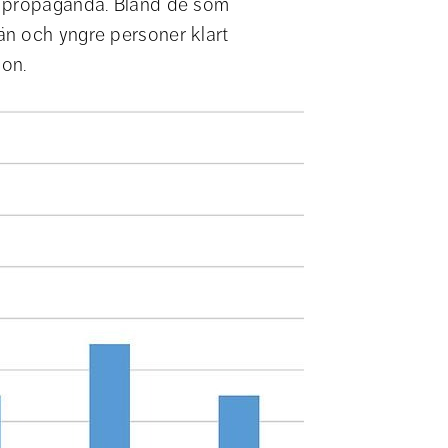
r propaganda. Bland de som 
n och yngre personer klart 
on.