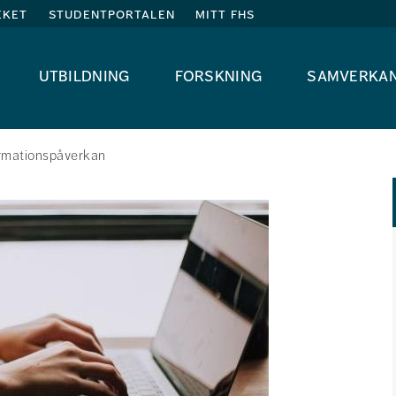
eket
studentportalen
mitt fhs
utbildning
forskning
samverka
ormationspåverkan