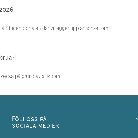
 2026
n på Studentportalen där vi lägger upp annonser om
bruari
 vecka på grund av sjukdom.
Följ oss på
S
sociala medier
H