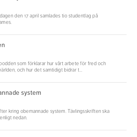
redagen den 17 april samlades tio studentlag på
Games.
en
podden som förklarar hur vårt arbete för fred och
ärlden, och hur det samtidigt bidrar t...
emannade system
fter kring obemannade system. Tävlingsskriften ska
enligt nedan.