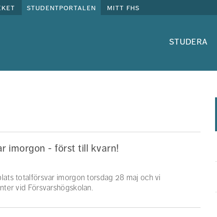
eket
studentportalen
mitt fhs
studera
 imorgon - först till kvarn!
lats totalförsvar imorgon torsdag 28 maj och vi
enter vid Försvarshögskolan.