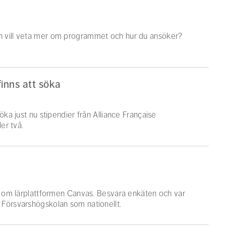
h vill veta mer om programmet och hur du ansöker?
finns att söka
öka just nu stipendier från Alliance Française
er två.
er om lärplattformen Canvas. Besvara enkäten och var
 Försvarshögskolan som nationellt.