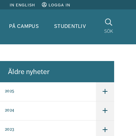
in english
logga in
Sök
på campus
studentliv
sök
Äldre nyheter
2025
Undermeny
för
2025
2024
Undermeny
för
2024
2023
Undermeny