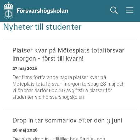
Sök
Meny
Nyheter till studenter
studera
på campus
studentliv
Platser kvar på Mötesplats totalförsvar
imorgon - först till kvarn!
27 maj 2026
Det finns fortfarande några platser kvar på
Möteplats totalförsvar imorgon torsdag 28 maj och
vi öppnar därför upp 20 avgiftsfria platser för
studenter vid Försvarshögskolan.
Drop in tar sommarlov efter den 3 juni
26 maj 2026
Det sista drop in - tillfället hos Studie- och