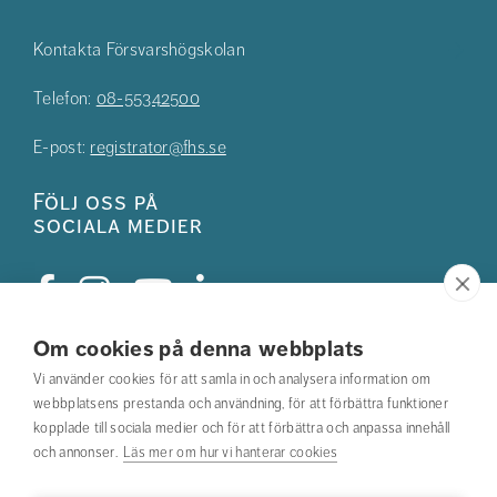
Kontakta Försvarshögskolan
Telefon:
08-55342500
E-post:
registrator@fhs.se
Följ oss på
sociala medier
Om cookies på denna webbplats
Studentkåren
Vi använder cookies för att samla in och analysera information om
webbplatsens prestanda och användning, för att förbättra funktioner
Hitta din utbildning
kopplade till sociala medier och för att förbättra och anpassa innehåll
och annonser.
Läs mer om hur vi hanterar cookies
Hitta medarbetare