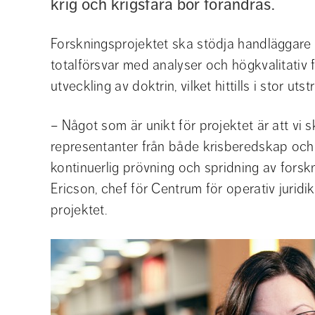
krig och krigsfara bör förändras.
Forskningsprojektet ska stödja handläggare 
totalförsvar med analyser och högkvalitativ fo
utveckling av doktrin, vilket hittills i stor ut
– Något som är unikt för projektet är att vi
representanter från både krisberedskap och to
kontinuerlig prövning och spridning av forskn
Ericson, chef för Centrum för operativ juridi
projektet.