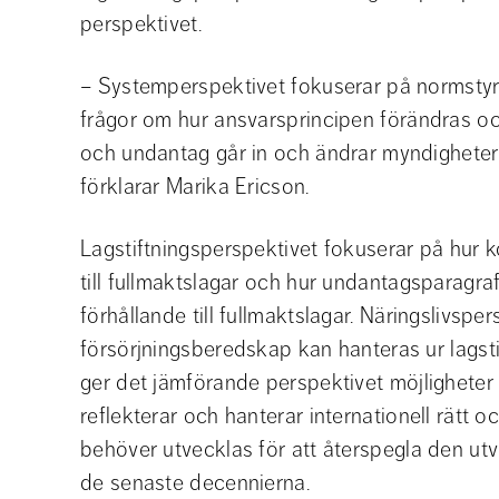
perspektivet.
– Systemperspektivet fokuserar på normstyrn
frågor om hur ansvarsprincipen förändras och
och undantag går in och ändrar myndigheters 
förklarar Marika Ericson.
Lagstiftningsperspektivet fokuserar på hur ko
till fullmaktslagar och hur undantagsparagrafe
förhållande till fullmaktslagar. Näringslivsper
försörjningsberedskap kan hanteras ur lagstif
ger det jämförande perspektivet möjligheter a
reflekterar och hanterar internationell rätt oc
behöver utvecklas för att återspegla den utvec
de senaste decennierna.