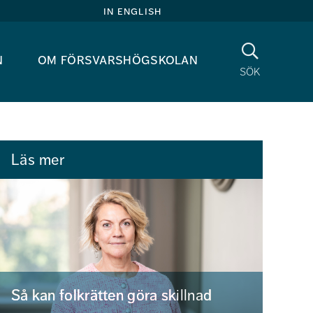
in english
Sök
n
om försvarshögskolan
sök
Läs mer
Så kan folkrätten göra skillnad