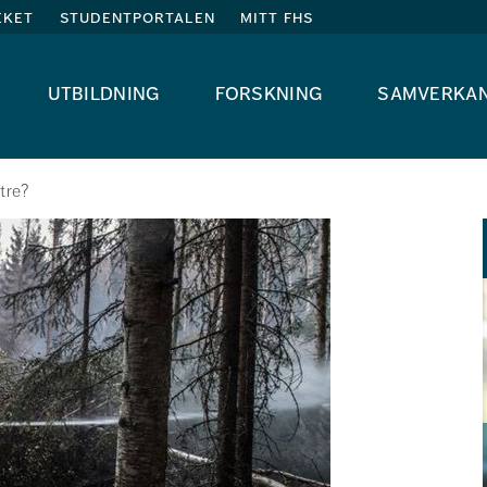
eket
studentportalen
mitt fhs
utbildning
forskning
samverka
tre?