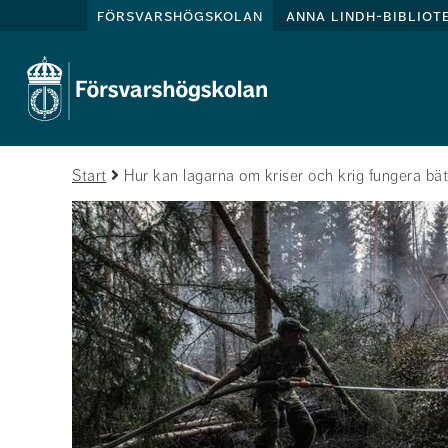
försvarshögskolan
anna lindh-bibliot
Start
Hur kan lagarna om kriser och krig fungera bät