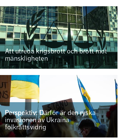
Att utreda krigsbrott och brott mot
mänskligheten
Perspektiv: Därför är den ryska
invasionen av Ukraina
folkrättsvidrig