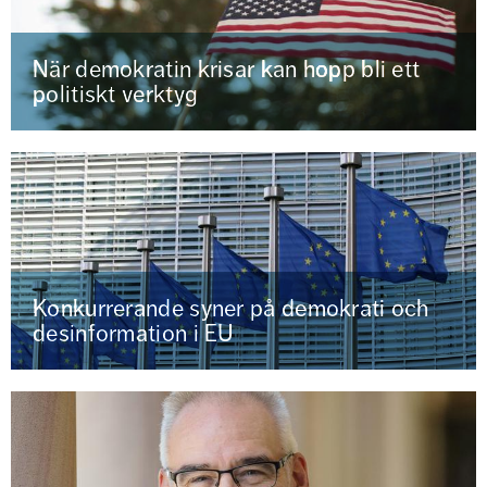
När demokratin krisar kan hopp bli ett
politiskt verktyg
Konkurrerande syner på demokrati och
desinformation i EU