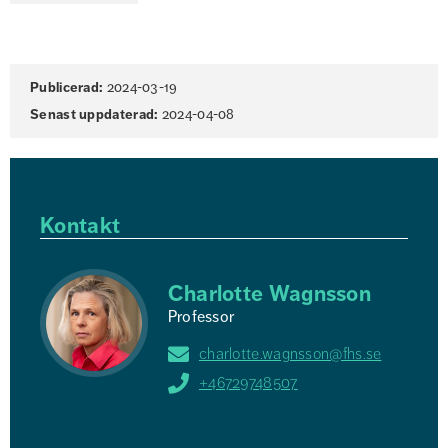
Sidinformation
Publicerad:
2024-03-19
Senast uppdaterad:
2024-04-08
Kontakt
Charlotte Wagnsson
Professor
charlotte.wagnsson@fhs.se
+46729748507