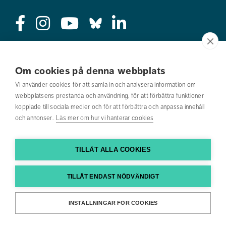
Press
Om cookies på denna webbplats
Jobba hos oss
Vi använder cookies för att samla in och analysera information om
webbplatsens prestanda och användning, för att förbättra funktioner
Nyhetsbrev
kopplade till sociala medier och för att förbättra och anpassa innehåll
och annonser.
Läs mer om hur vi hanterar cookies
Om webbplatsen
Kontakta oss
TILLÅT ALLA COOKIES
Hitta till oss
TILLÅT ENDAST NÖDVÄNDIGT
Hitta din utbildning
INSTÄLLNINGAR FÖR COOKIES