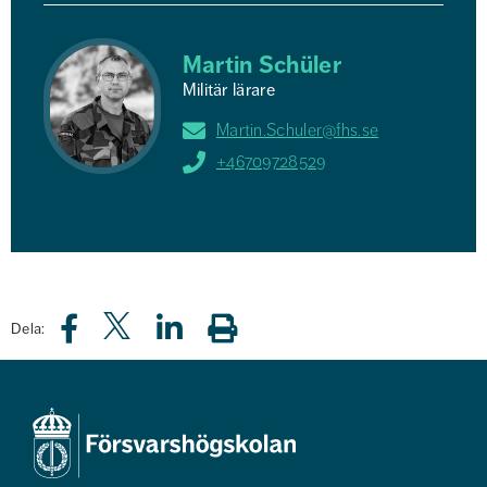
Martin Schüler
Militär lärare
Martin.Schuler@fhs.se
+46709728529
Dela: