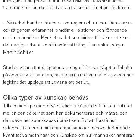
intervjuer med personal från olika delar av Försvarsmakten 
framträder en bredare bild av vad säkerhet innebär i praktiken.
– Säkerhet handlar inte bara om regler och rutiner. Den skapas 
också genom erfarenhet, omdöme, relationer och förtroende 
mellan människor. Mycket av det som bidrar till säkerhet sker i 
det dagliga arbetet och är svårt att fånga i en enkät, säger 
Martin Schüler.
Studien visar att möjligheten att säga ifrån när något är fel ofta 
påverkas av situationen, relationerna mellan människor och hur 
legitimt det upplevs att utmana ett beslut.
Olika typer av kunskap behövs
Tillsammans pekar de två studierna på att det finns en skillnad 
mellan den säkerhet som kan dokumenteras och mätas, och 
den säkerhet som skapas i praktiken. För att förstå hur 
säkerhet fungerar i militära organisationer behövs därför både 
kvantitativa mätningar och kunskap om hur människor hanterar 