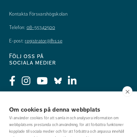
Kontakta Försvarshögskolan
Telefon:
08-55342500
E-post:
registrator@fhs.se
Följ oss på
sociala medier
Press
Om cookies på denna webbplats
Jobba hos oss
Vi använder cookies för att samla in och analysera information om
webbplatsens prestanda och användning, för att förbättra funktioner
Nyhetsbrev
kopplade till sociala medier och för att förbättra och anpassa innehåll