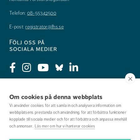
Telefon:
08-55342500
E-post:
registrator@fhs.se
Följ oss på
sociala medier
Press
Om cookies på denna webbplats
Jobba hos oss
Vi använder cookies för att samla in och analysera information om
webbplatsens prestanda och användning, för att förbättra funktioner
Nyhetsbrev
kopplade till sociala medier och för att förbättra och anpassa innehåll
och annonser.
Läs mer om hur vi hanterar cookies
Om webbplatsen