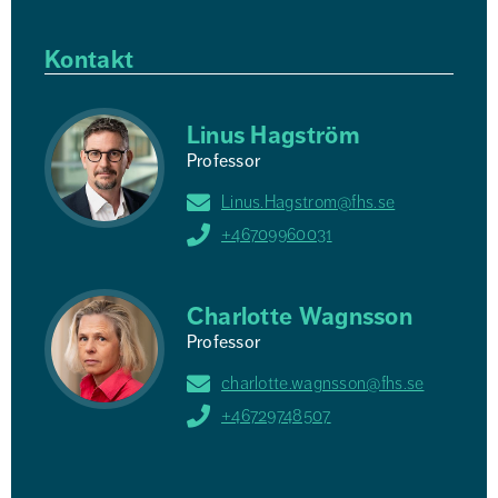
Kontakt
Linus Hagström
Professor
Linus.Hagstrom@fhs.se
+46709960031
Charlotte Wagnsson
Professor
charlotte.wagnsson@fhs.se
+46729748507