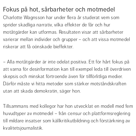
Fokus på hot, sårbarheter och motmedel
Charlotte Wagnsson har under flera år studerat vem som 
sprider skadliga narrativ, vilka effekter de får och hur 
motåtgärder kan utformas. Resultaten visar att sårbarheter 
varierar mellan individer och grupper – och att vissa motmedel 
riskerar att få oönskade bieffekter.
– Alla motåtgärder är inte odelat positiva. Ett för hårt fokus på 
att varna för desinformation kan till exempel leda till överdriven 
skepsis och minskat förtroende även för tillförlitliga medier. 
Därför måste vi hitta metoder som stärker motståndskraften 
utan att skada demokratin, säger hon.
Tillsammans med kollegor har hon utvecklat en modell med fem 
huvudtyper av motmedel – från censur och plattformsreglering 
till mildare insatser som källkritikutbildning och förstärkning av 
kvalitetsjournalistik.