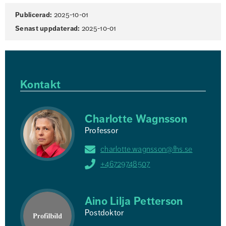
Sidinformation
Publicerad:
2025-10-01
Senast uppdaterad:
2025-10-01
Kontakt
Charlotte Wagnsson
Professor
charlotte.wagnsson@fhs.se
+46729748507
Aino Lilja Petterson
Postdoktor