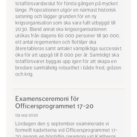
totalförsvarsbeslut för första gången på mycket
länge. Propositionen utgör en närmast historisk
satsning och lägger grunden för en ny
krigsorganisation som ska vara fullt utbyggd till
2030. Bland annat ska krigsorganisationen
utökas från dagens 60 000 personer till 90 000,
ett antal regementen och flottiljer ska
återetableras samt antalet värnpliktiga successivt
öka för att uppgå till 8 000 per år. Samtidigt ska
totalförsvaret byggas upp igen för att skapa en
bredare samhällelig robusthet i både fred, gråzon
och krig.
Examensceremoni för
Officersprogrammet 17-20
09 sep 2020
Lördagen den 5 september examinerade vi
formellt kadetterna vid Officersprogrammet 17-
20 genom en högtidlig ceremoni vid Karlbergs