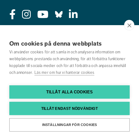
Press
Om cookies på denna webbplats
Jobba hos oss
Vi använder cookies för att samla in och analysera information om
webbplatsens prestanda och användning, för att förbättra funktioner
Nyhetsbrev
kopplade till sociala medier och för att förbättra och anpassa innehåll
och annonser.
Läs mer om hur vi hanterar cookies
Om webbplatsen
Kontakta oss
TILLÅT ALLA COOKIES
Hitta till oss
TILLÅT ENDAST NÖDVÄNDIGT
Hitta din utbildning
INSTÄLLNINGAR FÖR COOKIES