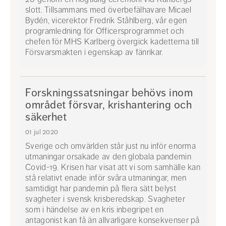
slott. Tillsammans med överbefälhavare Micael
Bydén, vicerektor Fredrik Ståhlberg, vår egen
programledning för Officersprogrammet och
chefen för MHS Karlberg övergick kadetterna till
Försvarsmakten i egenskap av fänrikar.
OP-
examen
Forskningssatsningar behövs inom
17-
området försvar, krishantering och
20
säkerhet
01 jul 2020
Sverige och omvärlden står just nu inför enorma
utmaningar orsakade av den globala pandemin
Covid-19. Krisen har visat att vi som samhälle kan
stå relativt enade inför svåra utmaningar, men
samtidigt har pandemin på flera sätt belyst
svagheter i svensk krisberedskap. Svagheter
som i händelse av en kris inbegripet en
antagonist kan få än allvarligare konsekvenser på