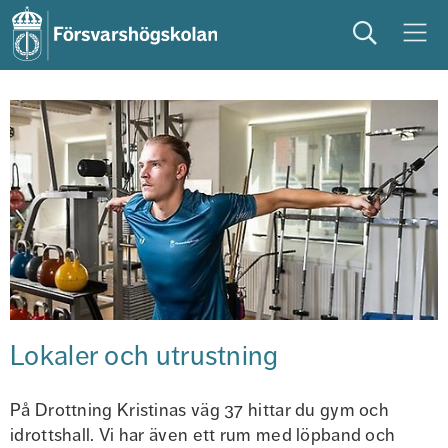
Sök
Meny
studera
på campus
studentliv
Lokaler och utrustning
På Drottning Kristinas väg 37 hittar du gym och 
idrottshall. Vi har även ett rum med löpband och 