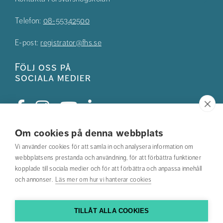
Telefon:
08-55342500
E-post:
registrator@fhs.se
Följ oss på
sociala medier
Om cookies på denna webbplats
Studentkåren
Vi använder cookies för att samla in och analysera information om
webbplatsens prestanda och användning, för att förbättra funktioner
Hitta din utbildning
kopplade till sociala medier och för att förbättra och anpassa innehåll
och annonser.
Läs mer om hur vi hanterar cookies
Hitta medarbetare
Kontakta oss
TILLÅT ALLA COOKIES