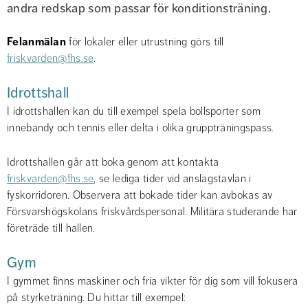
andra redskap som passar för konditionsträning.
Felanmälan
 för lokaler eller utrustning görs till 
friskvarden@fhs.se
.
Idrottshall
I idrottshallen kan du till exempel spela bollsporter som 
innebandy och tennis eller delta i olika gruppträningspass.
Idrottshallen går att boka genom att kontakta 
friskvarden@fhs.se
, se lediga tider vid anslagstavlan i 
fyskorridoren. Observera att bokade tider kan avbokas av 
Försvarshögskolans friskvårdspersonal. Militära studerande har 
företräde till hallen.
Gym
I gymmet finns maskiner och fria vikter för dig som vill fokusera 
på styrketräning. Du hittar till exempel: