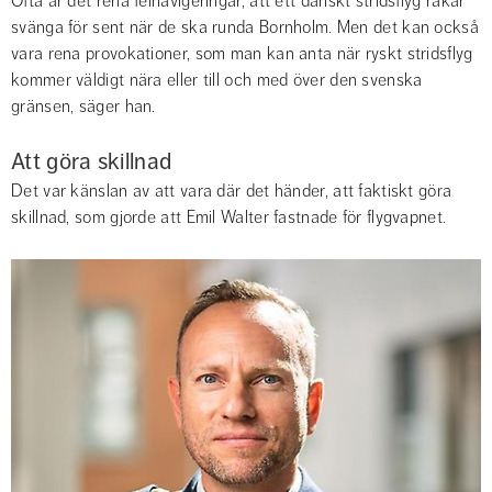
Ofta är det rena felnavigeringar, att ett danskt stridsflyg råkar 
svänga för sent när de ska runda Bornholm. Men det kan också 
vara rena provokationer, som man kan anta när ryskt stridsflyg 
kommer väldigt nära eller till och med över den svenska 
gränsen, säger han.
Att göra skillnad
Det var känslan av att vara där det händer, att faktiskt göra 
skillnad, som gjorde att Emil Walter fastnade för flygvapnet.