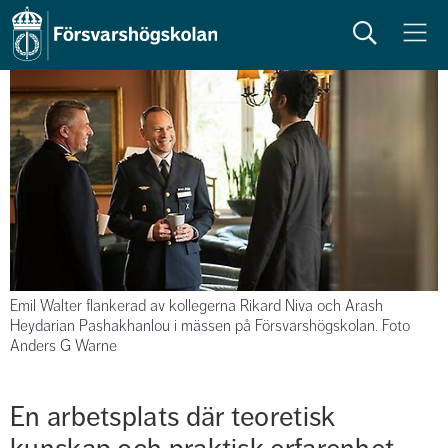
Sök
Meny
Emil Walter flankerad av kollegerna Rikard Niva och Arash
Heydarian Pashakhanlou i mässen på Försvarshögskolan. Foto
Anders G Warne
En arbetsplats där teoretisk 