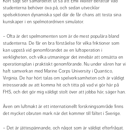
Kort sagt ser samarbetet ut så att Emil Walter berättar vad 
studenterna behöver öva på, och sedan utvecklar 
spelsektionen dynamiska spel där de får chans att testa sina 
kunskaper i en spelmotordriven simulator.
– Ofta är det spelmomenten som är de mest populära bland 
studenterna. De får en bra förståelse för vilka friktioner som 
kan uppstå vid genomförandet av en luftoperation i 
verkligheten, och vilka utmaningar det innebär att omsätta en 
operationsplan i praktiskt genomförande. Nu under våren har vi 
haft samverkan med Marine Corps University i Quantico, 
Virginia. De har hört talas om spelverksamheten och är väldigt 
intresserade av att komma hit och titta på vad vi gör här på 
FHS, och det gör mig väldigt stolt över att jobba här, säger han.
Även om luftmakt är ett internationellt forskningsområde finns 
det mycket obruten mark när det kommer till fältet i Sverige.
– Det är jättespännande, och något som är väldigt efterfrågat. 