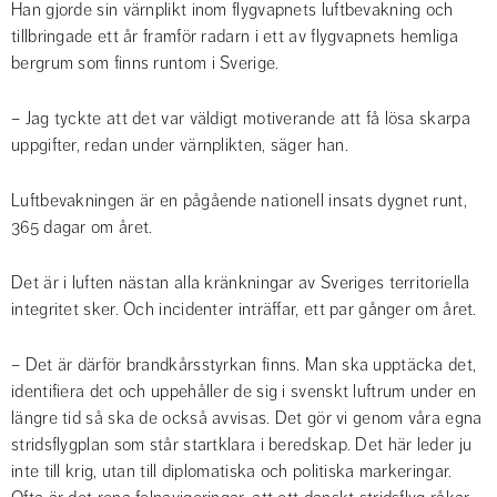
Han gjorde sin värnplikt inom flygvapnets luftbevakning och 
tillbringade ett år framför radarn i ett av flygvapnets hemliga 
bergrum som finns runtom i Sverige.
– Jag tyckte att det var väldigt motiverande att få lösa skarpa 
uppgifter, redan under värnplikten, säger han.
Luftbevakningen är en pågående nationell insats dygnet runt, 
365 dagar om året.
Det är i luften nästan alla kränkningar av Sveriges territoriella 
integritet sker. Och incidenter inträffar, ett par gånger om året.
– Det är därför brandkårsstyrkan finns. Man ska upptäcka det, 
identifiera det och uppehåller de sig i svenskt luftrum under en 
längre tid så ska de också avvisas. Det gör vi genom våra egna 
stridsflygplan som står startklara i beredskap. Det här leder ju 
inte till krig, utan till diplomatiska och politiska markeringar. 