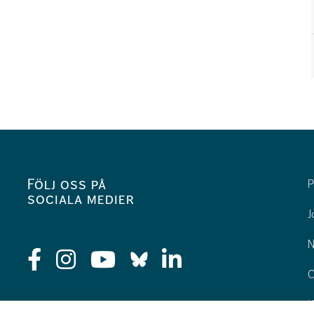
Följ oss på
P
sociala medier
J
N
O
K