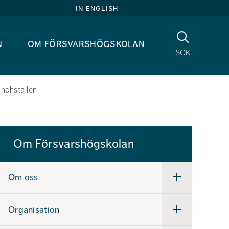
in english
Sök
n
om försvarshögskolan
sök
nchställen
Om Försvarshögskolan
Om oss
Undermeny
för
Om
oss
Organisation
Undermeny
för
Organisation