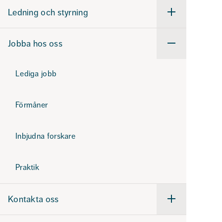
Ledning och styrning
Undermeny
för
Ledning
och
Jobba hos oss
styrning
Undermeny
för
Jobba
hos
Lediga jobb
oss
Förmåner
Inbjudna forskare
Praktik
Kontakta oss
Undermeny
för
Kontakta