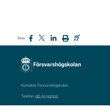
Dela:
Kontakta Försvarshögskolan
Telefon:
08-55342500
E-post:
registrator@fhs.se