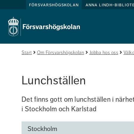
försvarshögskolan
anna lindh-bibliot
Start
Om Försvarshögskolan
Jobba hos oss
Välk
Lunchställen 
Det finns gott om lunchställen i närh
i Stockholm och Karlstad
Stockholm