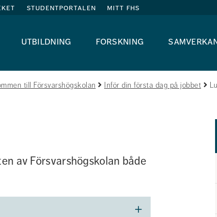
eket
studentportalen
mitt fhs
utbildning
forskning
samverka
ommen till Försvarshögskolan
Inför din första dag på jobbet
Lu
eten av Försvarshögskolan både 