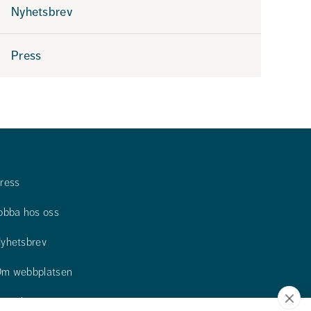
oss
Nyhetsbrev
Press
ress
obba hos oss
yhetsbrev
m webbplatsen
ontakta oss