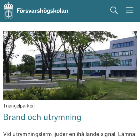
Sök
Meny
studera
på campus
studentliv
Triangelparken.
Brand och utrymning
Vid utrymningslarm ljuder en ihållande signal. Lämna 