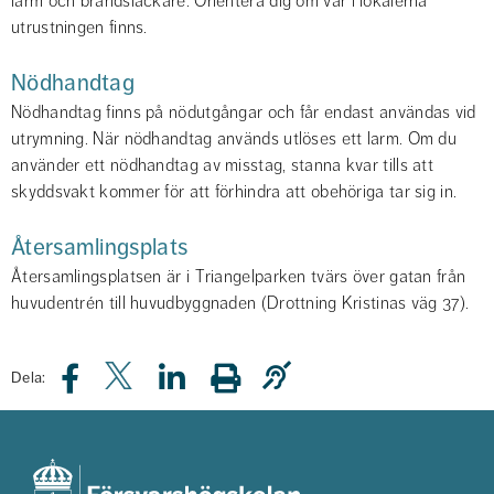
larm och brandsläckare. Orientera dig om var i lokalerna 
utrustningen finns.
Nödhandtag
Nödhandtag finns på nödutgångar och får endast användas vid 
utrymning. När nödhandtag används utlöses ett larm. Om du 
använder ett nödhandtag av misstag, stanna kvar tills att 
skyddsvakt kommer för att förhindra att obehöriga tar sig in.
Återsamlingsplats
Återsamlingsplatsen är i Triangelparken tvärs över gatan från 
huvudentrén till huvudbyggnaden (Drottning Kristinas väg 37).
Dela: