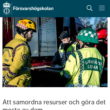
Sök
Meny
Att samordna resurser och göra det 
mesta av dem