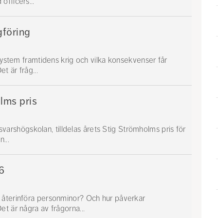
officers...
gföring
 system framtidens krig och vilka konsekvenser får
t är fråg...
lms pris
örsvarshögskolan, tilldelas årets Stig Strömholms pris för
...
6
 återinföra personminor? Och hur påverkar
t är några av frågorna...