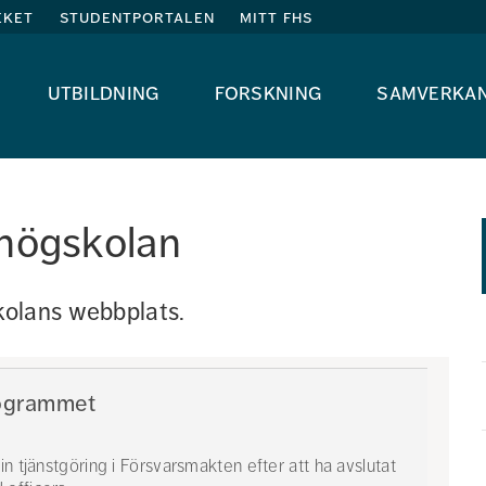
eket
studentportalen
mitt fhs
utbildning
forskning
samverka
shögskolan
olans webbplats. 
rogrammet
n tjänstgöring i Försvarsmakten efter att ha avslutat