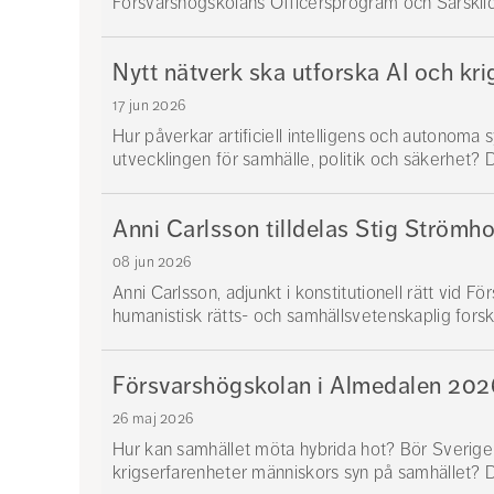
Försvarshögskolans Officersprogram och Särskild 
Nytt nätverk ska utforska AI och kri
17 jun 2026
Hur påverkar artificiell intelligens och autonoma
utvecklingen för samhälle, politik och säkerhet? De
Anni Carlsson tilldelas Stig Strömho
08 jun 2026
Anni Carlsson, adjunkt i konstitutionell rätt vid F
humanistisk rätts- och samhällsvetenskaplig forskn
Försvarshögskolan i Almedalen 202
26 maj 2026
Hur kan samhället möta hybrida hot? Bör Sverige
krigserfarenheter människors syn på samhället? De