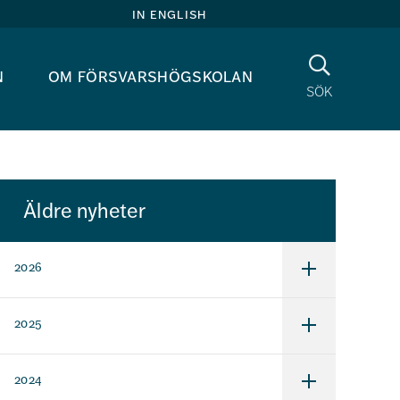
in english
Sök
n
om försvarshögskolan
sök
Äldre nyheter
2026
Undermeny
för
2026
2025
Undermeny
för
2025
2024
Undermeny