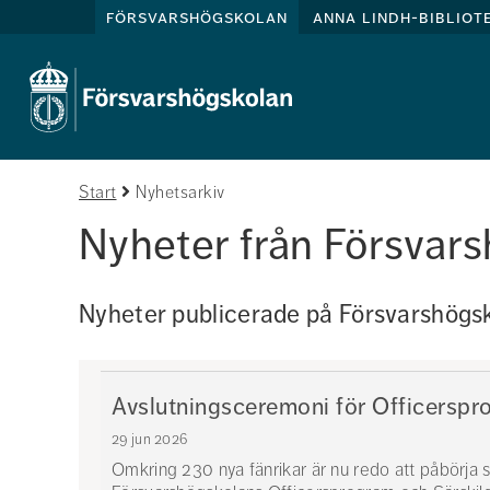
försvarshögskolan
anna lindh-bibliot
Start
Nyhetsarkiv
Nyheter från Försvar
Nyheter publicerade på Försvarshögsk
Avslutningsceremoni för Officersp
29 jun 2026
Omkring 230 nya fänrikar är nu redo att påbörja si