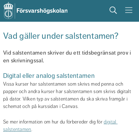
Sök
Meny
studera
på campus
studentliv
Vad gäller under salstentamen?
Vid salstentamen skriver du ett tidsbegränsat prov i 
en skrivningssal.
Digital eller analog salstentamen
Vissa kurser har salstentamen som skrivs med penna och 
papper och andra kurser har salstentamen som skrivs digitalt 
på dator. Vilken typ av salstentamen du ska skriva framgår i 
schemat och på kurssidan i Canvas.
Se mer information om hur du förbereder dig för 
digital 
salstentamen
.