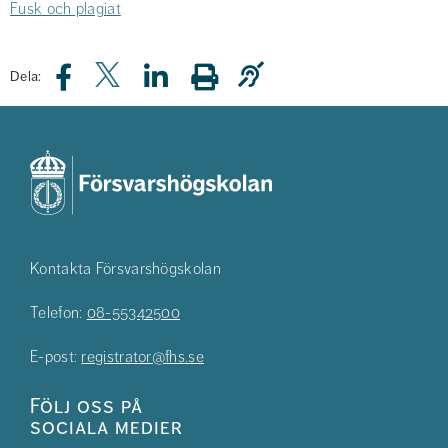
Fusk och plagiat
Dela:
Kontakta Försvarshögskolan
Telefon:
08-55342500
E-post:
registrator@fhs.se
Följ oss på
sociala medier