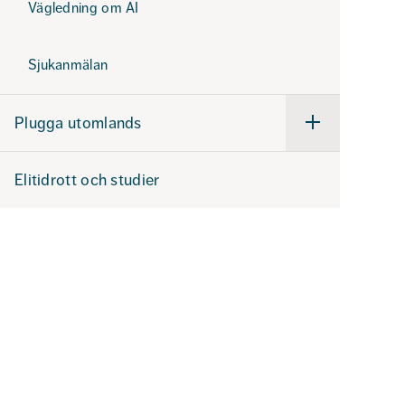
Vägledning om AI
Sjukanmälan
Plugga utomlands
Undermeny
för
Plugga
utomlands
Elitidrott och studier