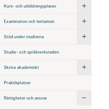
studier
Kurs- och utbildningsplaner
Undermeny
för
Kurs-
och
Examination och tentamen
utbildningsplaner
Undermeny
för
Examination
och
Stöd under studierna
tentamen
Undermeny
för
Stöd
under
Studie- och språkverkstaden
studierna
Skriva akademiskt
Undermeny
för
Skriva
akademiskt
Praktikplatser
Rättigheter och ansvar
Undermeny
för
Rättigheter