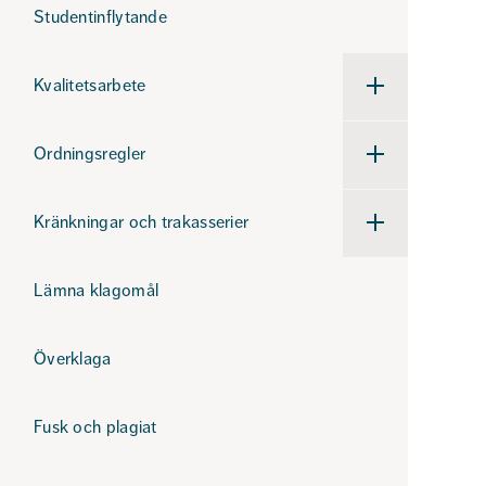
och
Studentinflytande
ansvar
Kvalitetsarbete
Undermeny
för
Kvalitetsarbete
Ordningsregler
Undermeny
för
Ordningsregler
Kränkningar och trakasserier
Undermeny
för
Kränkningar
och
Lämna klagomål
trakasserier
Överklaga
Fusk och plagiat