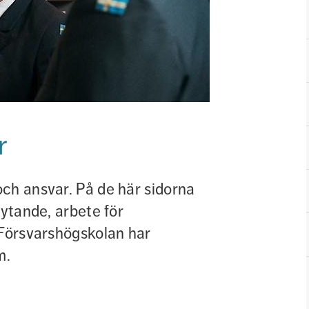
r
ch ansvar. På de här sidorna 
ytande, arbete för 
 Försvarshögskolan har 
m.