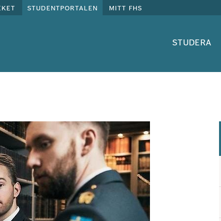
eket
studentportalen
mitt fhs
studera