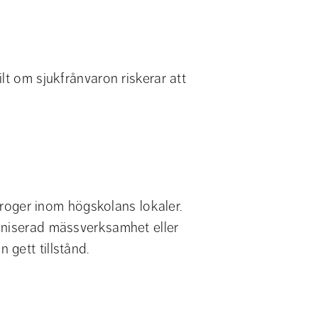
lt om sjukfrånvaron riskerar att 
 droger inom högskolans lokaler. 
aniserad mässverksamhet eller 
gett tillstånd.