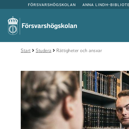
försvarshögskolan
anna lindh-bibliot
Start
Studera
Rättigheter och ansvar