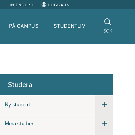
in english
logga in
Sök
på campus
studentliv
sök
Studera
Ny student
Undermeny
för
Ny
student
Mina studier
Undermeny
för
Mina