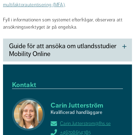
multifaktorautentisering (MFA)
.
Fyll i informationen som systemet efterfrågar, observera att 
ansökningsverktyget är på engelska.
Guide för att ansöka om utlandsstudier i
Mobility Online
Kontakt
Carin Jutterström
Kvalificerad handläggare
Carin.Jutterstrom@fhs.se
+46708654385