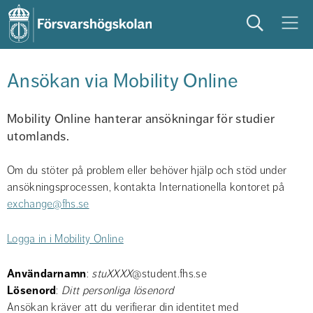
Sök
Meny
studera
på campus
studentliv
Ansökan via Mobility Online
Mobility Online hanterar ansökningar för studier 
utomlands.
Om du stöter på problem eller behöver hjälp och stöd under 
ansökningsprocessen, kontakta Internationella kontoret på 
exchange@fhs.se
Logga in i Mobility Online
Användarnamn
: 
stuXXXX
@student.fhs.se
Lösenord
: 
Ditt personliga lösenord
Ansökan kräver att du verifierar din identitet med 