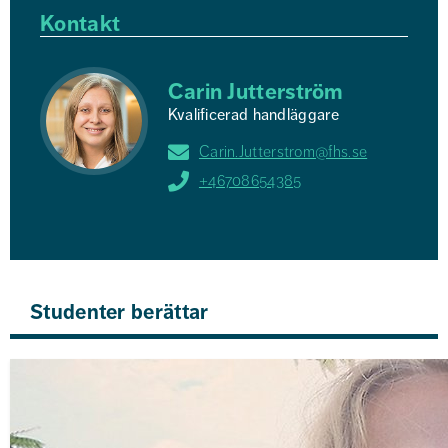
Kontakt
Carin Jutterström
Kvalificerad handläggare
Carin.Jutterstrom@fhs.se
+46708654385
Studenter berättar