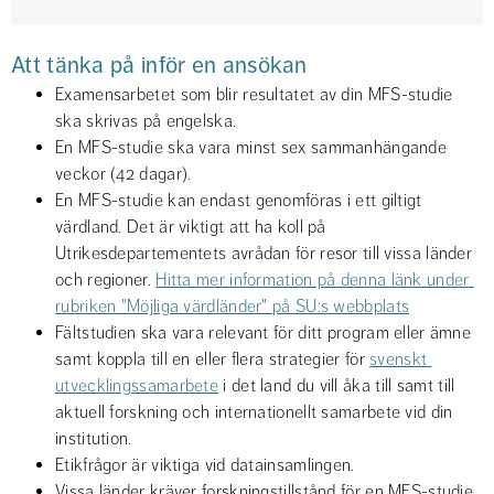
Att tänka på inför en ansökan
Examensarbetet som blir resultatet av din MFS-studie 
ska skrivas på engelska.
En MFS-studie ska vara minst sex sammanhängande 
veckor (42 dagar).
En MFS-studie kan endast genomföras i ett giltigt 
värdland. Det är viktigt att ha koll på 
Utrikesdepartementets avrådan för resor till vissa länder 
och regioner. 
Hitta mer information på denna länk under 
rubriken "Möjliga värdländer" på SU:s webbplats
Fältstudien ska vara relevant för ditt program eller ämne 
samt koppla till en eller flera strategier för 
svenskt 
utvecklingssamarbete
 i det land du vill åka till samt till 
aktuell forskning och internationellt samarbete vid din 
institution.
Etikfrågor är viktiga vid datainsamlingen.
Vissa länder kräver forskningstillstånd för en MFS-studie, 