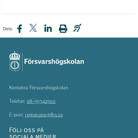
Dela:
Kontakta Försvarshögskolan
Telefon:
08-55342500
E-post:
registrator@fhs.se
Följ oss på
sociala medier