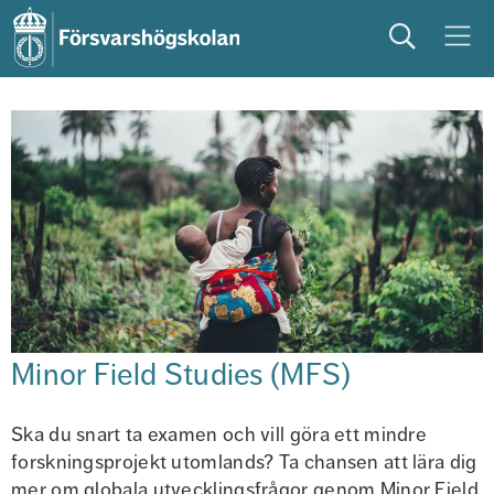
Sök
Meny
studera
på campus
studentliv
Minor Field Studies (MFS)
Ska du snart ta examen och vill göra ett mindre 
forskningsprojekt utomlands? Ta chansen att lära dig 
mer om globala utvecklingsfrågor genom Minor Field 