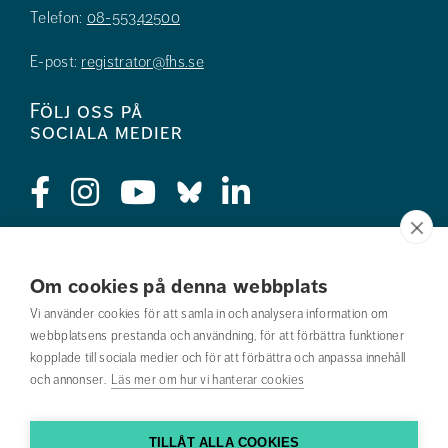
Telefon:
08-55342500
E-post:
registrator@fhs.se
Följ oss på
sociala medier
Press
Om cookies på denna webbplats
Jobba hos oss
Vi använder cookies för att samla in och analysera information om
webbplatsens prestanda och användning, för att förbättra funktioner
Nyhetsbrev
kopplade till sociala medier och för att förbättra och anpassa innehåll
och annonser.
Läs mer om hur vi hanterar cookies
Om webbplatsen
Kontakta oss
TILLÅT ALLA COOKIES