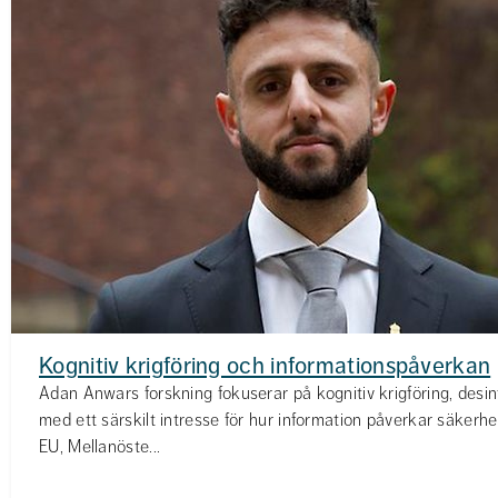
Kognitiv krigföring och informationspåverkan
Adan Anwars forskning fokuserar på kognitiv krigföring, desin
med ett särskilt intresse för hur information påverkar säkerhe
EU, Mellanöste...