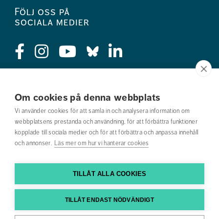
Följ oss på
sociala medier
Press
Om cookies på denna webbplats
Jobba hos oss
Vi använder cookies för att samla in och analysera information om
webbplatsens prestanda och användning, för att förbättra funktioner
Nyhetsbrev
kopplade till sociala medier och för att förbättra och anpassa innehåll
och annonser.
Läs mer om hur vi hanterar cookies
Om webbplatsen
Kontakta oss
TILLÅT ALLA COOKIES
Hitta till oss
TILLÅT ENDAST NÖDVÄNDIGT
Hitta din utbildning