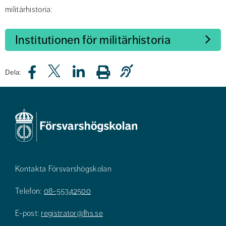
militärhistoria:
Institutionen för militärhistoria
Dela:
Kontakta Försvarshögskolan
Telefon:
08-55342500
E-post:
registrator@fhs.se