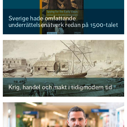
Sverige hade omfattande
underrättelsenätverk redan på 1500-talet
Krig, handel och makt i tidigmodern tid