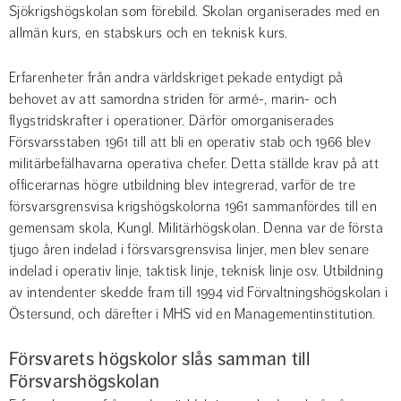
Sjökrigshögskolan som förebild. Skolan organiserades med en 
allmän kurs, en stabskurs och en teknisk kurs.
Erfarenheter från andra världskriget pekade entydigt på 
behovet av att samordna striden för armé-, marin- och 
flygstridskrafter i operationer. Därför omorganiserades 
Försvarsstaben 1961 till att bli en operativ stab och 1966 blev 
militärbefälhavarna operativa chefer. Detta ställde krav på att 
officerarnas högre utbildning blev integrerad, varför de tre 
försvarsgrensvisa krigshögskolorna 1961 sammanfördes till en 
gemensam skola, Kungl. Militärhögskolan. Denna var de första 
tjugo åren indelad i försvarsgrensvisa linjer, men blev senare 
indelad i operativ linje, taktisk linje, teknisk linje osv. Utbildning 
av intendenter skedde fram till 1994 vid Förvaltningshögskolan i 
Östersund, och därefter i MHS vid en Managementinstitution.
Försvarets högskolor slås samman till 
Försvarshögskolan