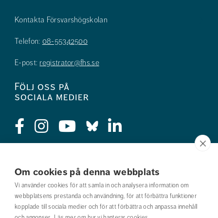
Kontakta Försvarshögskolan
Telefon:
08-55342500
E-post:
registrator@fhs.se
Följ oss på
sociala medier
Press
Om cookies på denna webbplats
Jobba hos oss
Vi använder cookies för att samla in och analysera information om
webbplatsens prestanda och användning, för att förbättra funktioner
Nyhetsbrev
kopplade till sociala medier och för att förbättra och anpassa innehåll
och annonser.
Läs mer om hur vi hanterar cookies