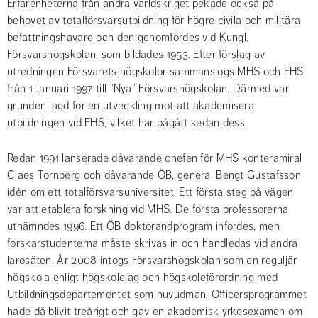
Erfarenheterna från andra världskriget pekade också på 
behovet av totalförsvarsutbildning för högre civila och militära 
befattningshavare och den genomfördes vid Kungl. 
Försvarshögskolan, som bildades 1953. Efter förslag av 
utredningen Försvarets högskolor sammanslogs MHS och FHS 
från 1 Januari 1997 till ”Nya” Försvarshögskolan. Därmed var 
grunden lagd för en utveckling mot att akademisera 
utbildningen vid FHS, vilket har pågått sedan dess.
Redan 1991 lanserade dåvarande chefen för MHS konteramiral 
Claes Tornberg och dåvarande ÖB, general Bengt Gustafsson 
idén om ett totalförsvarsuniversitet. Ett första steg på vägen 
var att etablera forskning vid MHS. De första professorerna 
utnämndes 1996. Ett ÖB doktorandprogram infördes, men 
forskarstudenterna måste skrivas in och handledas vid andra 
lärosäten. År 2008 intogs Försvarshögskolan som en reguljär 
högskola enligt högskolelag och högskoleförordning med 
Utbildningsdepartementet som huvudman. Officersprogrammet 
hade då blivit treårigt och gav en akademisk yrkesexamen om 