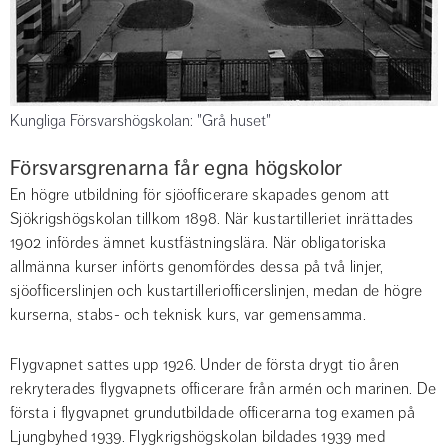
Kungliga Försvarshögskolan: "Grå huset"
Försvarsgrenarna får egna högskolor
En högre utbildning för sjöofficerare skapades genom att 
Sjökrigshögskolan tillkom 1898. När kustartilleriet inrättades 
1902 infördes ämnet kustfästningslära. När obligatoriska 
allmänna kurser införts genomfördes dessa på två linjer, 
sjöofficerslinjen och kustartilleriofficerslinjen, medan de högre 
kurserna, stabs- och teknisk kurs, var gemensamma.
Flygvapnet sattes upp 1926. Under de första drygt tio åren 
rekryterades flygvapnets officerare från armén och marinen. De 
första i flygvapnet grundutbildade officerarna tog examen på 
Ljungbyhed 1939. Flygkrigshögskolan bildades 1939 med 