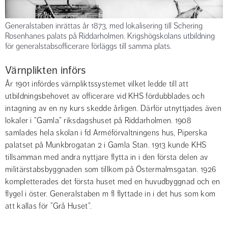
Generalstaben inrättas år 1873, med lokalisering till Schering
Rosenhanes palats på Riddarholmen. Krigshögskolans utbildning
för generalstabsofficerare förläggs till samma plats.
Värnplikten införs
År 1901 infördes värnpliktssystemet vilket ledde till att 
utbildningsbehovet av officerare vid KHS fördubblades och 
intagning av en ny kurs skedde årligen. Därför utnyttjades även 
lokaler i ”Gamla” riksdagshuset på Riddarholmen. 1908 
samlades hela skolan i fd Arméförvaltningens hus, Piperska 
palatset på Munkbrogatan 2 i Gamla Stan. 1913 kunde KHS 
tillsamman med andra nyttjare flytta in i den första delen av 
militärstabsbyggnaden som tillkom på Östermalmsgatan. 1926 
kompletterades det första huset med en huvudbyggnad och en 
flygel i öster. Generalstaben m fl flyttade in i det hus som kom 
att kallas för ”Grå Huset”.