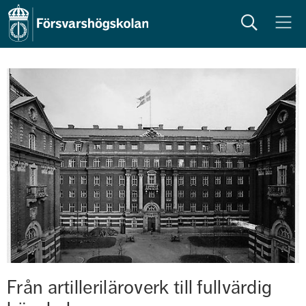
Sök
Meny
Från artilleriläroverk till fullvärdig 