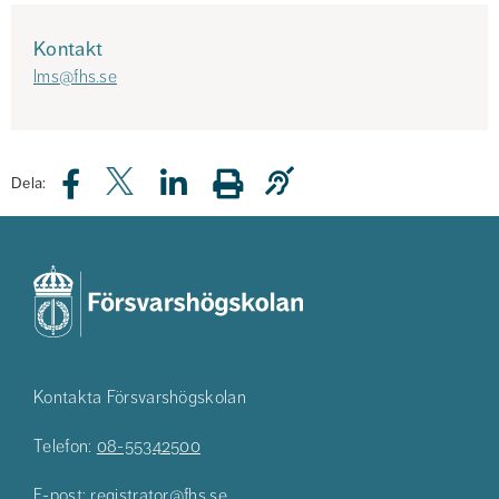
Kontakt
lms@fhs.se
Dela:
Kontakta Försvarshögskolan
Telefon:
08-55342500
E-post:
registrator@fhs.se