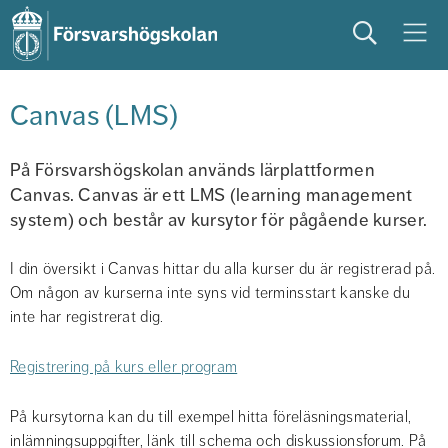
Sök
Meny
studera
på campus
studentliv
Canvas (LMS)
På Försvarshögskolan används lärplattformen 
Canvas. Canvas är ett LMS (learning management 
system) och består av kursytor för pågående kurser. 
I din översikt
i Canvas hittar du alla kurser du är registrerad på. 
Om någon av kurserna inte syns vid terminsstart kanske du 
inte har registrerat dig.
Registrering på kurs eller program
På kursytorna kan du till exempel hitta föreläsningsmaterial, 
inlämningsuppgifter, länk till schema och diskussionsforum. På 