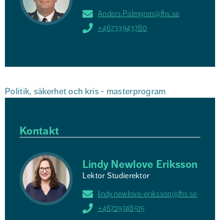
Anders.Palmgren@fhs.se
+46733943780
Politik, säkerhet och kris - masterprogram
Kontakt
Lindy Newlove Eriksson
Lektor Studierektor
lindy.newlove-eriksson@fhs.se
+46729748515