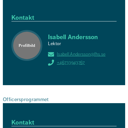
Kontakt
Isabell Andersson
Lektor
Isabell.Andersson@fhs.se
+46733943767
Officersprogrammet
Kontakt