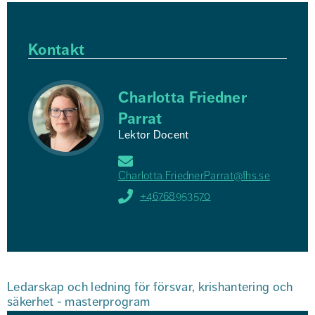
Kontakt
Charlotta Friedner
Parrat
Lektor Docent
Charlotta.FriednerParrat@fhs.se
+46768953570
Ledarskap och ledning för försvar, krishantering och 
säkerhet - masterprogram