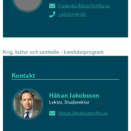
Frederike.Albrecht@fhs.se
+46709391567
Krig, kultur och samhälle - kandidatprogram
Kontakt
Håkan Jakobsson
Lektor, Studierektor
Hakan.Jakobsson@fhs.se