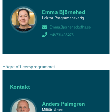
Emma Björnehed
Lektor Programansvarig
Emma.Bjornehed@fhs.se
+46731435275
Högre officersprogrammet
Kontakt
Anders Palmgren
Militär lärare