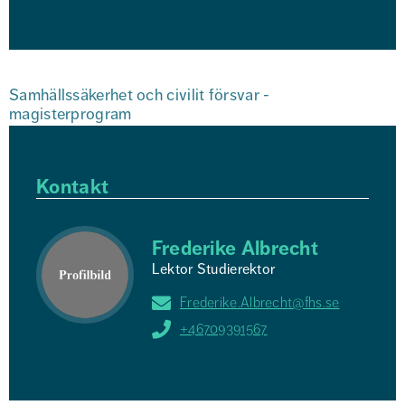
Samhällssäkerhet och civilit försvar - 
magisterprogram
Kontakt
Frederike Albrecht
Lektor Studierektor
Frederike.Albrecht@fhs.se
+46709391567