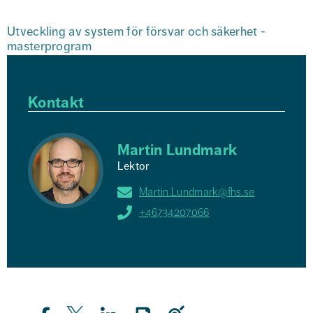
Utveckling av system för försvar och säkerhet - 
masterprogram
Kontakt
Martin Lundmark
Lektor
Martin.Lundmark@fhs.se
+46734207066