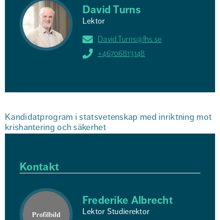
David Turns
Lektor
David.Turns@fhs.se
+46706813148
Kandidatprogram i statsvetenskap med inriktning mot 
krishantering och säkerhet
Kontakt
Frederike Albrecht
Lektor Studierektor