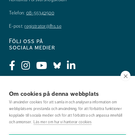
Telefon:
08-55342500
E-post:
registrator@fhs.se
Följ oss på
sociala medier
Press
Om cookies på denna webbplats
Jobba hos oss
Vi använder cookies för att samla in och analysera information om
webbplatsens prestanda och användning, för att förbättra funktioner
Nyhetsbrev
kopplade till sociala medier och för att förbättra och anpassa innehåll
och annonser.
Läs mer om hur vi hanterar cookies
Om webbplatsen