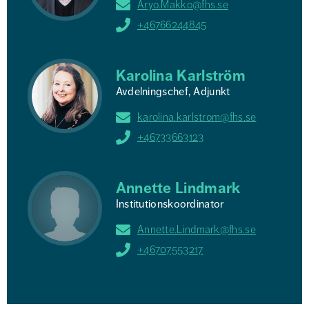
Aryo.Makko@fhs.se
+46766244845
Karolina Karlström
Avdelningschef, Adjunkt
karolina.karlstrom@fhs.se
+46733663123
Annette Lindmark
Institutionskoordinator
Annette.Lindmark@fhs.se
+46707553217