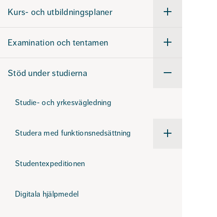
studier
Kurs- och utbildningsplaner
Undermeny
för
Kurs-
och
Examination och tentamen
utbildningsplaner
Undermeny
för
Examination
och
Stöd under studierna
tentamen
Undermeny
för
Stöd
under
Studie- och yrkesvägledning
studierna
Studera med funktionsnedsättning
Undermeny
för
Studera
med
Studentexpeditionen
funktionsnedsättn
Digitala hjälpmedel