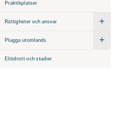
Praktikplatser
Rättigheter och ansvar
Undermeny
för
Rättigheter
och
Plugga utomlands
ansvar
Undermeny
för
Plugga
utomlands
Elitidrott och studier