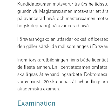
Kandidatexamen motsvarar tre års heltidsstu
grundnivå. Magisterexamen motsvarar ett års
på avancerad nivå, och masterexamen motsvar
högskolepoäng) på avancerad nivå.
Försvarshögskolan utfärdar också officerse
den gäller särskilda mål som anges i Försva
Inom forskarutbildningen finns både licent
de flesta ämnen. En licentiatexamen omfatta
ska ägnas åt avhandlingsarbete. Doktorsex
varav minst 120 ska ägnas åt avhandlingsar
akademiska examen.
Examination