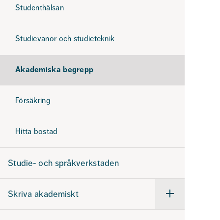
Studenthälsan
Studievanor och studieteknik
Akademiska begrepp
Försäkring
Hitta bostad
Studie- och språkverkstaden
Skriva akademiskt
Undermeny
för
Skriva
akademiskt