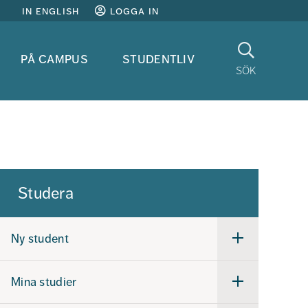
in english
logga in
Sök
på campus
studentliv
sök
Studera
Ny student
Undermeny
för
Ny
student
Mina studier
Undermeny
för
Mina