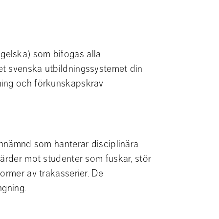
elska) som bifogas alla 
t svenska utbildningssystemet din 
ning och förkunskapskrav
innämnd som hanterar disciplinära 
gärder mot studenter som fuskar, stör 
ormer av trakasserier. De 
ngning.