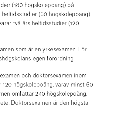
dier (180 högskolepoäng) på 
 heltidsstudier (60 högskolepoäng) 
ar två års heltidsstudier (120 
xamen som är en yrkesexamen. För 
rshögskolans egen förordning.
iatexamen och doktorsexamen inom 
r 120 högskolepoäng, varav minst 60 
amen omfattar 240 högskolepoäng, 
bete. Doktorsexamen är den högsta 