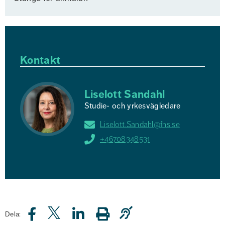
Kontakt
Liselott Sandahl
Studie- och yrkesvägledare
Liselott.Sandahl@fhs.se
+46708348531
Dela: