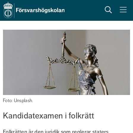
Sök
Meny
Foto: Unsplash.
Kandidatexamen i folkrätt
Folkrätten är den juridik som reglerar staters 