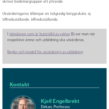
skriver bedömargruppen ett yttrande.
Utvärderingarna tillämpar en tvågradig betygsskala: ej 
tillfredsställande, tillfredsställande.
pdf, 41.3 kB.
I 
tidsplanen som är fastställd av rektor
 ser man när 
respektive ämne och utbildning ska utvärderas.
Regler och modell för utvärdering av utbildning
Kontakt
Kjell Engelbrekt
Dekan, Professor,