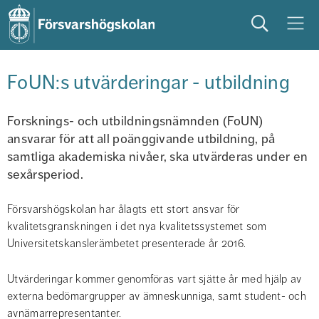
Sök
Meny
studera
på campus
studentliv
FoUN:s utvärderingar - utbildning
Forsknings- och utbildningsnämnden (FoUN) 
ansvarar för att all poänggivande utbildning, på 
samtliga akademiska nivåer, ska utvärderas under en 
sexårsperiod.
Försvarshögskolan har ålagts ett stort ansvar för 
kvalitetsgranskningen i det nya kvalitetssystemet som 
Universitetskanslerämbetet presenterade år 2016.
Utvärderingar kommer genomföras vart sjätte år med hjälp av 
externa bedömargrupper av ämneskunniga, samt student- och 
avnämarrepresentanter.