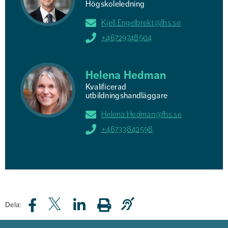
Högskoleledning
Kjell.Engelbrekt@fhs.se
+46729748504
Helena Hedman
Kvalificerad
utbildningshandläggare
Helena.Hedman@fhs.se
+46733842598
Dela: