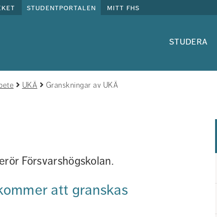
eket
studentportalen
mitt fhs
studera
rbete
UKÄ
Granskningar av UKÄ
berör Försvarshögskolan.
kommer att granskas 