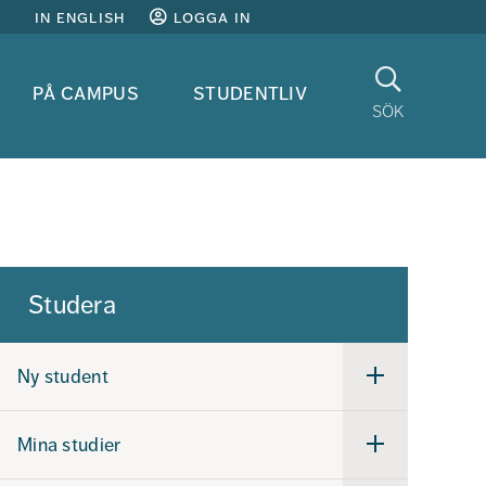
in english
logga in
Sök
på campus
studentliv
sök
Studera
Ny student
Undermeny
för
Ny
student
Mina studier
Undermeny
för
Mina