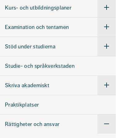
studier
Kurs- och utbildningsplaner
Undermeny
för
Kurs-
och
Examination och tentamen
utbildningsplaner
Undermeny
för
Examination
och
Stöd under studierna
tentamen
Undermeny
för
Stöd
under
Studie- och språkverkstaden
studierna
Skriva akademiskt
Undermeny
för
Skriva
akademiskt
Praktikplatser
Rättigheter och ansvar
Undermeny
för
Rättigheter