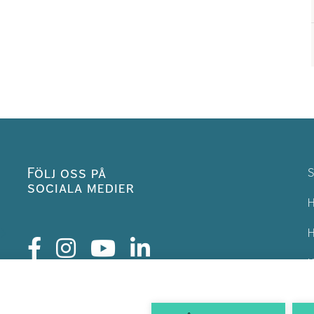
Följ oss på
S
sociala medier
H
H
K
H