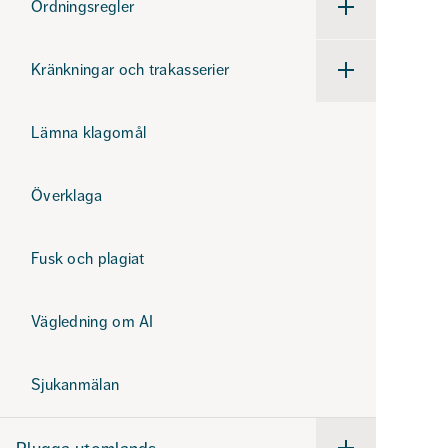
Ordningsregler
Undermeny
för
Ordningsregler
Kränkningar och trakasserier
Undermeny
för
Kränkningar
och
Lämna klagomål
trakasserier
Överklaga
Fusk och plagiat
Vägledning om AI
Sjukanmälan