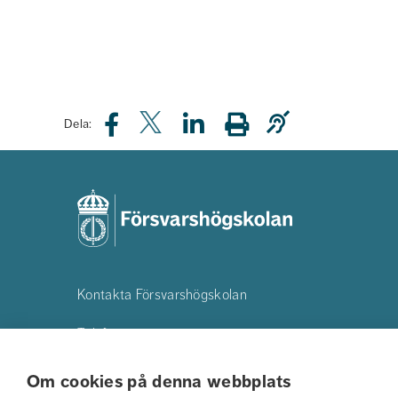
Dela:
Kontakta Försvarshögskolan
Telefon:
08-55342500
E-post:
registrator@fhs.se
Om cookies på denna webbplats