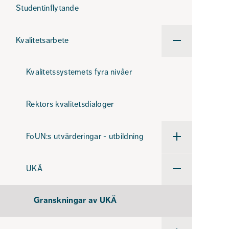
och
Studentinflytande
ansvar
Kvalitetsarbete
Undermeny
för
Kvalitetsarbete
Kvalitetssystemets fyra nivåer
Rektors kvalitetsdialoger
FoUN:s utvärderingar - utbildning
Undermeny
för
FoUN:s
utvärderingar
UKÄ
-
Undermeny
utbildning
för
UKÄ
Granskningar av UKÄ