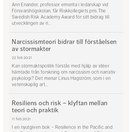
Ann Enander, professor emerita i ledarskap vid
Försvarshögskolan, får Riskkollegiets pris The
Swedish Risk Academy Award för sitt bidrag till
utvecklingen av ri...
Ann
Narcissismteori bidrar till förståelsen
Enander
av stormakter
22 feb 2021
Kan stormaktspolitik förstås med hjälp av idéer
hämtade från forskning om narcissism och narrativ
psykologi? Det menar Linus Hagström, som i en
vetenskaplig art...
Resiliens och risk – klyftan mellan
teori och praktik
11 feb 2021
I en nyutgiven bok – Resilience in the Pacific and