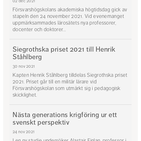
02 dec 2021
Försvarshögskolans akademiska högtidsdag gick av
stapeln den 24 november 2021. Vid evenemanget
uppmärksammades lärosätets nya professorer,
docenter och doktorer...
Siegrothska priset 2021 till Henrik
Ståhlberg
30 nov 2021
Kapten Henrik Ståhlberg tilldelas Siegrothska priset
2021. Priset går till en militär lärare vid
Försvarshögskolan som utmärkt sig i pedagogisk
skicklighet.
Nästa generations krigföring ur ett
svenskt perspektiv
24 nov 2021
I en ny studie undersöker Alastair Finlan, professor i