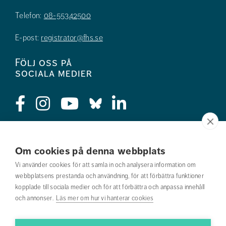
Telefon:
08-55342500
E-post:
registrator@fhs.se
Följ oss på
sociala medier
Press
Om cookies på denna webbplats
Jobba hos oss
Vi använder cookies för att samla in och analysera information om
webbplatsens prestanda och användning, för att förbättra funktioner
Nyhetsbrev
kopplade till sociala medier och för att förbättra och anpassa innehåll
och annonser.
Läs mer om hur vi hanterar cookies
Om webbplatsen
Kontakta oss