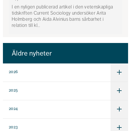
I en nyligen publicerad artikel i den vetenskapliga
tidskriften Current Sociology undersöker Arita
Holmberg och Aida Alvinius barns sårbarhet i
relation till kl...
Demonstranter
bakifrån.
Äldre nyheter
2026
Under
för
2026
2025
Under
för
2025
2024
Under
för
2024
2023
Under